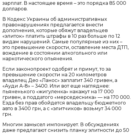
зарплат. В настоящее время – это порядка 85 000
долларов.
В Кодекс Украины об административных
правонарушениях предлагается внести
дополнения, которые обяжут владельцев
«элиток» платить штрафы в 10 раз больше по 12
видам нарушений. Самые популярные из них –
это превышение скорости, оставление места ДТП,
вождение в состоянии алкогольного или
наркотического опьянения.
Если законопроект одобрят и примут, то за
превышение скорости на 20 километров
владелец Део «Ланос» заплатит 340 гривен, а
«Ауди А-8» – 3400. Или вот еще нагляднее:
пьяненького «жигуленка» накажут на 17 000
гривен, а поддатого «мерседесника» — на 170 000.
Езда без прав обойдется владельцу бюджетного
авто в 3400 грн, а с «элитчиков» возьмут 34 000
грн.
Многим замысел импонирует. В обсуждениях
даже предлагают снизить планку элитности до 50