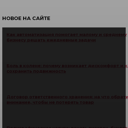
НОВОЕ НА САЙТЕ
Как автоматизация помогает малому и среднему
бизнесу решать ежедневные задачи
Боль в колене: почему возникает дискомфорт и к
сохранить подвижность
Договор ответственного хранения: на что обрат
внимание, чтобы не потерять товар
Полиграфические услуги: печать визиток, буклет