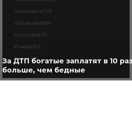
Экономика
1110
Общество
886
Культура
575
В мире
212
Спорт
195
За ДТП богатые заплатят в 10 ра
больше, чем бедные