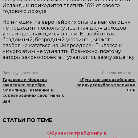
Исландии приходится платить 10% от своего
годового дохода.
Но ни один из европейских опытов нам сегодня
не подходит, поскольку львиная доля доходов
украинцев находится в тени. Безработный,
бездомный, безродный украинец может
свободно кататься на «Мерседесе» Е-класса и
никого этим не удивлять. Возможно, поэтому
авторы законопроекта и ухватились за эту зацепку.
Предыдущая статья
Следующая статья
Тарасова и Морозов
«Луганскгаз» возобновил
завоевали серебро
подачу голубого топлива в
Олимпиады в Пекине в
ЛНР
соревнованиях спортивных
пар
СТАТЬИ ПО ТЕМЕ
Обучение трейдингу в