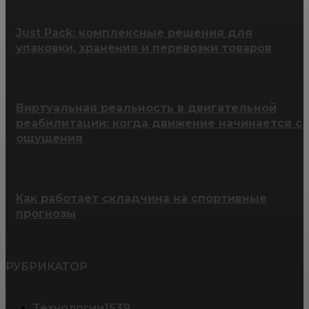
Just Pack: комплексные решения для
упаковки, хранения и перевозки товаров
Виртуальная реальность в двигательной
реабилитации: когда движение начинается с
ощущения
Как работает складчина на спортивные
прогнозы
РУБРИКАТОР
Технологии
1539