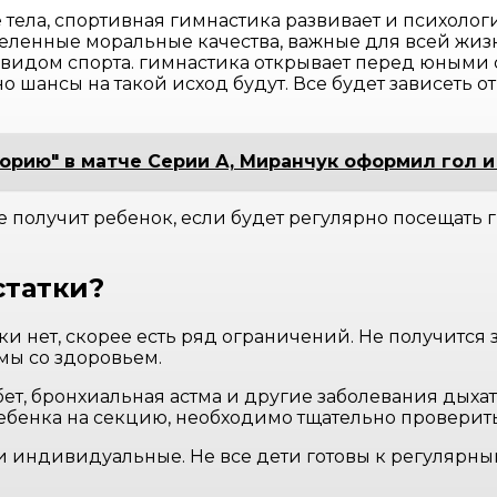
 тела, спортивная гимнастика развивает и психоло
деленные моральные качества, важные для всей жиз
идом спорта. гимнастика открывает перед юными
но шансы на такой исход будут. Все будет зависеть 
орию" в матче Серии А, Миранчук оформил гол и
е получит ребенок, если будет регулярно посещать
статки?
и нет, скорее есть ряд ограничений. Не получится
мы со здоровьем.
ет, бронхиальная астма и другие заболевания дыха
ебенка на секцию, необходимо тщательно проверить
и индивидуальные. Не все дети готовы к регулярны