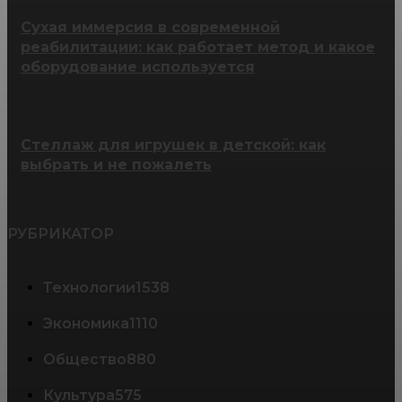
Сухая иммерсия в современной
реабилитации: как работает метод и какое
оборудование используется
Стеллаж для игрушек в детской: как
выбрать и не пожалеть
РУБРИКАТОР
Технологии
1538
Экономика
1110
Общество
880
Культура
575