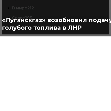
В мире
212
Спорт
195
«Луганскгаз» возобновил подач
голубого топлива в ЛНР