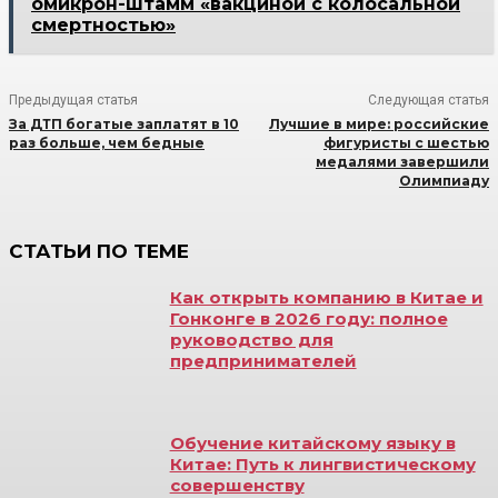
омикрон-штамм «вакциной с колосальной
смертностью»
Предыдущая статья
Следующая статья
За ДТП богатые заплатят в 10
Лучшие в мире: российские
раз больше, чем бедные
фигуристы с шестью
медалями завершили
Олимпиаду
СТАТЬИ ПО ТЕМЕ
Как открыть компанию в Китае и
Гонконге в 2026 году: полное
руководство для
предпринимателей
Обучение китайскому языку в
Китае: Путь к лингвистическому
совершенству