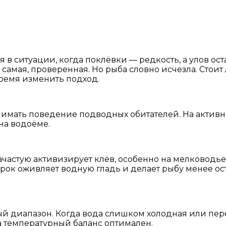
 в ситуации, когда поклёвки — редкость, а улов ос
а самая, проверенная. Но рыба словно исчезла. Стоит
время изменить подход.
онимать поведение подводных обитателей. На актив
на водоёме.
астую активизирует клёв, особенно на мелководье. 
ерок оживляет водную гладь и делает рыбу менее о
 диапазон. Когда вода слишком холодная или пере
а температурный баланс оптимален.