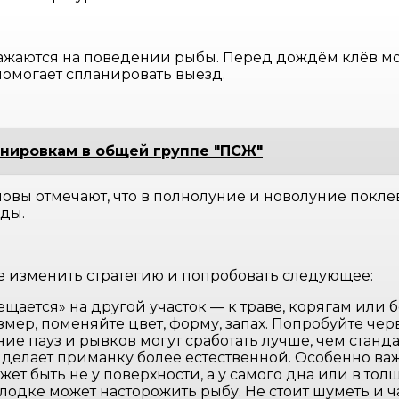
аются на поведении рыбы. Перед дождём клёв може
помогает спланировать выезд.
енировкам в общей группе "ПСЖ"
ловы отмечают, что в полнолуние и новолуние покл
ды.
чше изменить стратегию и попробовать следующее:
ещается» на другой участок — к траве, корягам или 
мер, поменяйте цвет, форму, запах. Попробуйте че
е пауз и рывков могут сработать лучше, чем станд
 делает приманку более естественной. Особенно важ
ет быть не у поверхности, а у самого дна или в тол
лодке может насторожить рыбу. Не стоит шуметь и ч