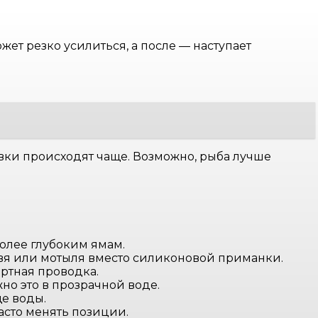
т резко усилиться, а после — наступает
ёвки происходят чаще. Возможно, рыба лучше
более глубоким ямам.
рвя или мотыля вместо силиконовой приманки.
артная проводка.
но это в прозрачной воде.
ще воды.
асто менять позиции.