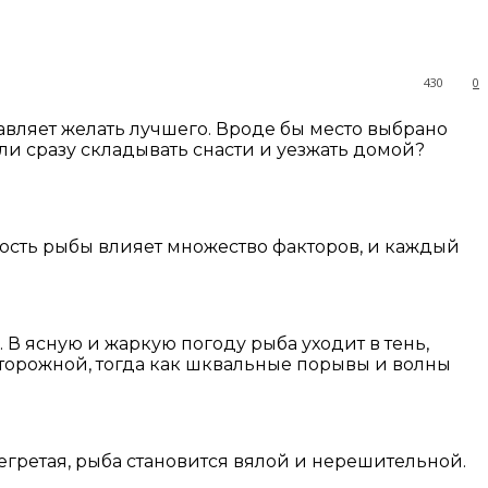
430
0
тавляет желать лучшего. Вроде бы место выбрано
 ли сразу складывать снасти и уезжать домой?
ность рыбы влияет множество факторов, и каждый
В ясную и жаркую погоду рыба уходит в тень,
сторожной, тогда как шквальные порывы и волны
гретая, рыба становится вялой и нерешительной.