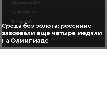
Общество
884
Культура
575
В мире
212
Среда без золота: россияне
Спорт
195
завоевали еще четыре медали
на Олимпиаде