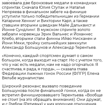
завоевала две бронзовые медали в командных
спринтах. Сначала Юлия Ступак и Наталья
Непряева в финальном забеге на финише
уступили только победительницам из Германии
Катарине Хенниг и Виктории Карл, а также
ставшим вторыми шведкам Майе Дальквист и
Йонне Сундлинг. В мужском спринте золото
забрали норвежцы Эрик Вальнес и Йоханнес
Клебо, вторыми стали финны Ийво Нисканен и
Йони Мяки, тройку сильнейших замкнули
Александр Большунов и Александр Терентьев.
«Конечно, каждый спортсмен думает о самом
большом, когда выходит на старт. Но с учетом того,
что у нас есть медали, нам не надо огорчаться. Я
счастлива, я рада, я горда», — сказала глава
Федерации лыжных гонок России (ФЛГР) Елена
Вяльбе журналистам.
Широкий резонанс вызвало поведение
Большунова после финальной гонки, когда он не
встретил финишировавшего Терентьева. «Вообще
не стоит (на это обращать внимания). Они дружат,
и с Глебом (Ретивых) у них хорошие отношения.