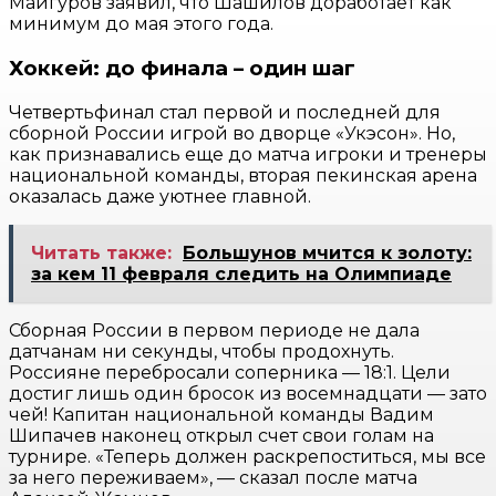
Майгуров заявил, что Шашилов доработает как
минимум до мая этого года.
Хоккей: до финала – один шаг
Четвертьфинал стал первой и последней для
сборной России игрой во дворце «Укэсон». Но,
как признавались еще до матча игроки и тренеры
национальной команды, вторая пекинская арена
оказалась даже уютнее главной.
Читать также:
Большунов мчится к золоту:
за кем 11 февраля следить на Олимпиаде
Сборная России в первом периоде не дала
датчанам ни секунды, чтобы продохнуть.
Россияне перебросали соперника — 18:1. Цели
достиг лишь один бросок из восемнадцати — зато
чей! Капитан национальной команды Вадим
Шипачев наконец открыл счет свои голам на
турнире. «Теперь должен раскрепоститься, мы все
за него переживаем», — сказал после матча