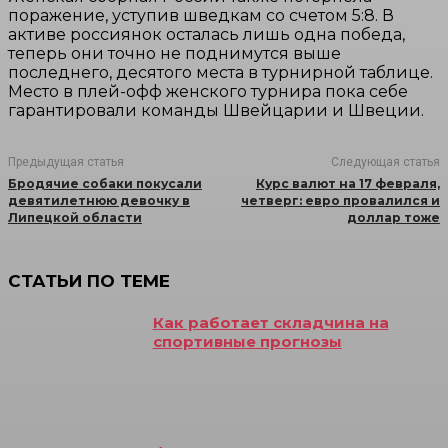
поражение, уступив шведкам со счетом 5:8. В
активе россиянок осталась лишь одна победа,
теперь они точно не поднимутся выше
последнего, десятого места в турнирной таблице.
Место в плей-офф женского турнира пока себе
гарантировали команды Швейцарии и Швеции.
Предыдущая статья
Следующая статья
Бродячие собаки покусали
Курс валют на 17 февраля,
девятилетнюю девочку в
четверг: евро провалился и
Липецкой области
доллар тоже
СТАТЬИ ПО ТЕМЕ
Как работает складчина на
спортивные прогнозы