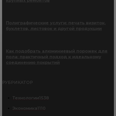
крупных ремонтов
Полиграфические услуги: печать визиток,
буклетов, листовок и другой продукции
Как подобрать алюминиевый порожек для
пола: практичный подход к идеальному
соединению покрытий
РУБРИКАТОР
Технологии
1538
Экономика
1110