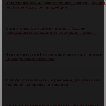
Полиграфические услуги: печать визиток, буклет
листовок и другой продукции
Строительство частных домов в Казани:
современные решения от компании «Велес»
Недвижимость в Краснодаре: квартиры, дома и
коммерческие объекты
Just Pack: комплексные решения для упаковки,
хранения и перевозки товаров
Офисная полиграфия без хаоса: что помогает