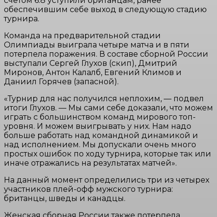
счетом 6:8 уступили британцам, ранее
обеспечившим себе выход в следующую стадию
турнира.
Команда на предварительной стадии
Олимпиады выиграла четыре матча и в пяти
потерпела поражения. В составе сборной России
выступали Сергей Глухов (скип), Дмитрий
Миронов, Антон Калалб, Евгений Климов и
Даниил Горячев (запасной).
«Турнир для нас получился неплохим, — подвел
итоги Глухов. — Мы сами себе доказали, что можем
играть с большинством команд мирового топ-
уровня. И можем выигрывать у них. Нам надо
больше работать над командной динамикой и
над исполнением. Мы допускали очень много
простых ошибок по ходу турнира, которые так или
иначе отражались на результатах матчей».
На данный момент определились три из четырех
участников плей-офф мужского турнира:
британцы, шведы и канадцы.
Женская сборная России также потерпела