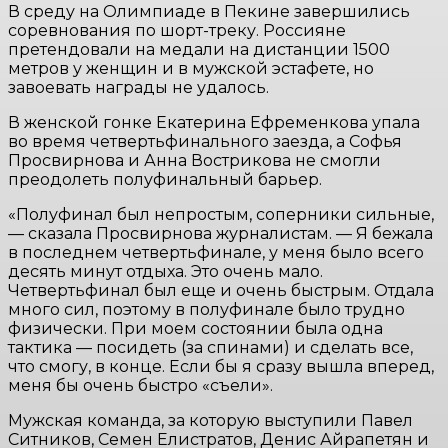
В среду на Олимпиаде в Пекине завершились
соревнования по шорт-треку. Россияне
претендовали на медали на дистанции 1500
метров у женщин и в мужской эстафете, но
завоевать награды не удалось.
В женской гонке Екатерина Ефременкова упала
во время четвертьфинального заезда, а Софья
Просвирнова и Анна Вострикова не смогли
преодолеть полуфинальный барьер.
«Полуфинал был непростым, соперники сильные,
— сказала Просвирнова журналистам. — Я бежала
в последнем четвертьфинале, у меня было всего
десять минут отдыха. Это очень мало.
Четвертьфинал был еще и очень быстрым. Отдала
много сил, поэтому в полуфинале было трудно
физически. При моем состоянии была одна
тактика — посидеть (за спинами) и сделать все,
что смогу, в конце. Если бы я сразу вышла вперед,
меня бы очень быстро «съели».
Мужская команда, за которую выступили Павел
Ситников, Семен Елистратов, Денис Айрапетян и