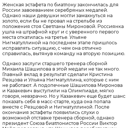
Женская эстафета по биатлону закончилась для
России завоеванием серебряных медалей.
Однако наши девушки могли замахнуться на
золото, если бы не провал на стрельбе из
положения стоя Светланы Мироновой. Россиянка
ушла на штрафной круг и с уверенного первого
места откатилась на третье. Ульяне
Нигматуллиной на последнем этапе пришлось
исправлять ситуацию, с чем она отлично
справилась, вытянув команду на вторую позицию.
Однако заслуги старшего тренера сборной
Михаила Шашилова в этой медали не так много.
Главный вклад в результат сделали Кристина
Резцова и Ульяна Нигматуллина, которые с ним
не работают. А подопечные Шашилова Миронова
и Казакевич выступили на Олимпиаде, мягко
говоря, невзрачно. Но у Казакевич еще будет шанс
показать себя в масс-старте, куда она попала
вместе с Резцовой и Нигматуллиной. После
окончания эстафеты появились слухи о
возможной отставке тренера сборной, однако
президент Союза биатлонистов России Виктор