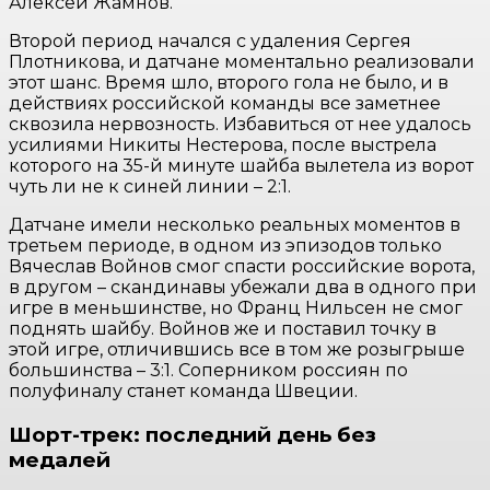
Алексей Жамнов.
Второй период начался с удаления Сергея
Плотникова, и датчане моментально реализовали
этот шанс. Время шло, второго гола не было, и в
действиях российской команды все заметнее
сквозила нервозность. Избавиться от нее удалось
усилиями Никиты Нестерова, после выстрела
которого на 35-й минуте шайба вылетела из ворот
чуть ли не к синей линии – 2:1.
Датчане имели несколько реальных моментов в
третьем периоде, в одном из эпизодов только
Вячеслав Войнов смог спасти российские ворота,
в другом – скандинавы убежали два в одного при
игре в меньшинстве, но Франц Нильсен не смог
поднять шайбу. Войнов же и поставил точку в
этой игре, отличившись все в том же розыгрыше
большинства – 3:1. Соперником россиян по
полуфиналу станет команда Швеции.
Шорт-трек: последний день без
медалей