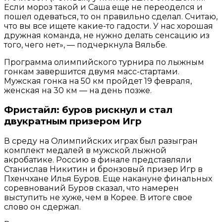
Если мороз такой и Саша еще не переоделся и
пошел одеваться, то он правильно сделал. Считаю,
что вы все ищете какие-то гадости. У нас хорошая
дружная команда, не нужно делать сенсацию из
того, чего нет», — подчеркнула Вяльбе.
Программа олимпийского турнира по лыжным
гонкам завершится двумя масс-стартами.
Мужская гонка на 50 км пройдет 19 февраля,
женская на 30 км — на день позже.
Фристайл: буров рискнул и стал
двукратным призером Игр
В среду на Олимпийских играх был разыгран
комплект медалей в мужской лыжной
акробатике. Россию в финале представляли
Станислав Никитин и бронзовый призер Игр в
Пхенчхане Илья Буров. Еще накануне финальных
соревнований Буров сказал, что намерен
выступить не хуже, чем в Корее. В итоге свое
слово он сдержал.