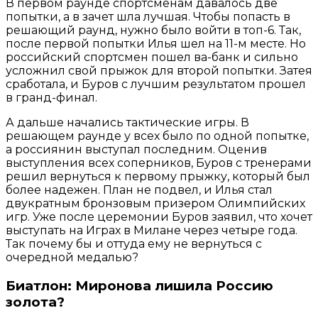
В первом раунде спортсменам давалось две
попытки, а в зачет шла лучшая. Чтобы попасть в
решающий раунд, нужно было войти в топ-6. Так,
после первой попытки Илья шел на 11-м месте. Но
российский спортсмен пошел ва-банк и сильно
усложнил свой прыжок для второй попытки. Затея
сработала, и Буров с лучшим результатом прошел
в гранд-финал.
А дальше начались тактические игры. В
решающем раунде у всех было по одной попытке,
а россиянин выступал последним. Оценив
выступления всех соперников, Буров с тренерами
решил вернуться к первому прыжку, который был
более надежен. План не подвел, и Илья стал
двукратным бронзовым призером Олимпийских
игр. Уже после церемонии Буров заявил, что хочет
выступать на Играх в Милане через четыре года.
Так почему бы и оттуда ему не вернуться с
очередной медалью?
Биатлон: Миронова лишила Россию
золота?