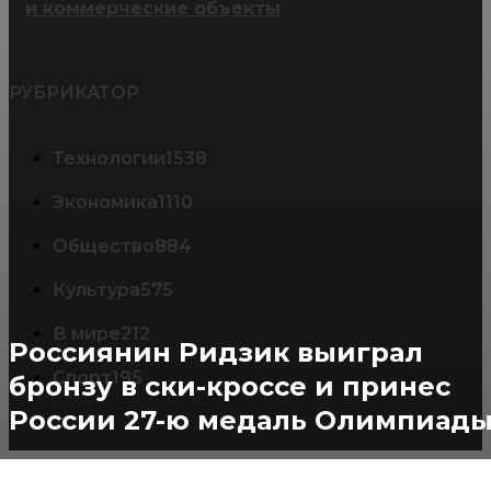
и коммерческие объекты
РУБРИКАТОР
Технологии
1538
Экономика
1110
Общество
884
Культура
575
В мире
212
Россиянин Ридзик выиграл
Спорт
195
бронзу в ски-кроссе и принес
России 27-ю медаль Олимпиад