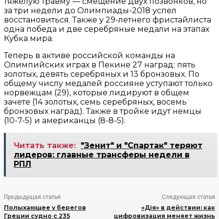
тяжелую травму — смещение двух позвонков, но
за три недели до Олимпиады-2018 успел
восстановиться. Также у 29-летнего фристайлиста
одна победа и две серебряные медали на этапах
Кубка мира.
Теперь в активе российской команды на
Олимпийских играх в Пекине 27 наград: пять
золотых, девять серебряных и 13 бронзовых. По
общему числу медалей россияне уступают только
норвежцам (29), которые лидируют в общем
зачете (14 золотых, семь серебряных, восемь
бронзовых наград). Также в тройке идут немцы
(10-7-5) и американцы (8-8-5).
Читать также:
"Зенит" и "Спартак" теряют
лидеров: главные трансферы недели в
РПЛ
Предыдущая статья
Следующая статья
Полыхающее у берегов
«Дія» в действии: как
Греции судно с 235
цифровизация меняет жизнь