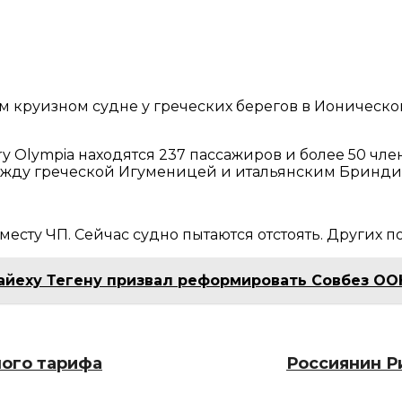
м круизном судне у греческих берегов в Ионическо
ry Olympia находятся 237 пассажиров и более 50 чле
между греческой Игуменицей и итальянским Бринди
есту ЧП. Сейчас судно пытаются отстоять. Других п
айеху Тегену призвал реформировать Совбез ОО
ного тарифа
Россиянин Ри