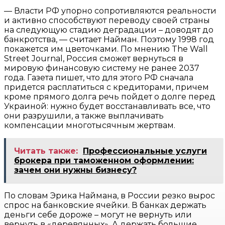
— Власти РФ упорно сопротивляются реальности
и активно способствуют переводу своей страны
на следующую стадию деградации – доводят до
банкротства, — считает Найман. Поэтому 1998 год
покажется им цветочками. По мнению The Wall
Street Journal, Россия сможет вернуться в
мировую финансовую систему не ранее 2037
года. Газета пишет, что для этого РФ сначала
придется расплатиться с кредиторами, причем
кроме прямого долга речь пойдет о долге перед
Украиной: нужно будет восстанавливать все, что
они разрушили, а также выплачивать
компенсации многотысячным жертвам.
Читать также:
Профессиональные услуги
брокера при таможенном оформлении:
зачем они нужны бизнесу?
По словам Эрика Наймана, в России резко вырос
спрос на банковские ячейки. В банках держать
деньги себе дороже – могут не вернуть или
вернуть в «деревянных». А держать большие