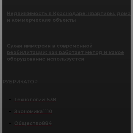
Недвижимость в Краснодаре: квартиры, дома
и коммерческие объекты
Сухая иммерсия в современной
реабилитации: как работает метод и какое
оборудование используется
РУБРИКАТОР
Технологии
1538
Экономика
1110
Общество
884