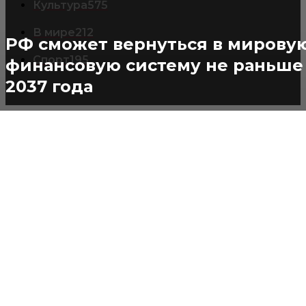
Культура
575
В мире
212
РФ сможет вернуться в мирову
Спорт
195
финансовую систему не раньше
2037 года