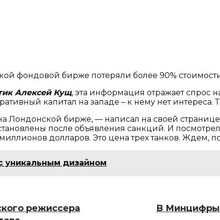
нской фондовой бирже потеряли более 90% стоимости
тик Алексей Кущ
, эта информация отражает спрос н
ивный капитал на западе – к нему нет интереса. Та
а Лондонской бирже, — написал на своей странице
остановлены после объявления санкций. И посмотрел
иллионов долларов. Это цена трех танков. Ждем, пока
 с уникальным дизайном
ского режиссера
В Минцифры 