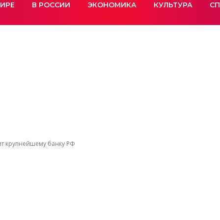
МИРЕ
В РОССИИ
ЭКОНОМИКА
КУЛЬТУРА
СП
зит крупнейшему банку РФ