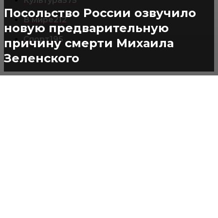
Культура
575
Посольство России озвучило
В мире
212
новую предварительную
Спорт
195
причину смерти Михаила
Зеленского