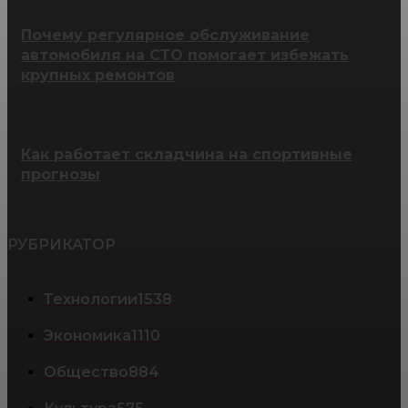
Почему регулярное обслуживание
автомобиля на СТО помогает избежать
крупных ремонтов
Как работает складчина на спортивные
прогнозы
РУБРИКАТОР
Технологии
1538
Экономика
1110
Общество
884