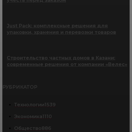
учесть перед заказом
Just Pack: комплексные решения для
упаковки, хранения и перевозки товаров
Строительство частных домов в Казани:
современные решения от компании «Велес»
РУБРИКАТОР
Технологии
1539
Экономика
1110
Общество
886