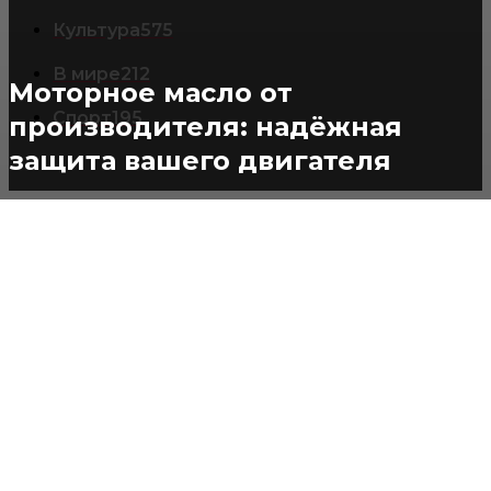
Культура
575
В мире
212
Моторное масло от
Спорт
195
производителя: надёжная
защита вашего двигателя