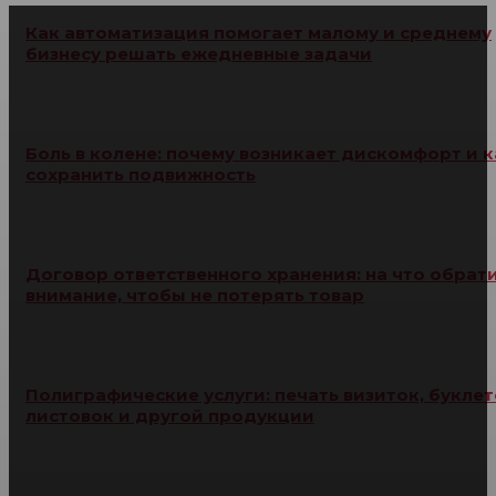
Как автоматизация помогает малому и среднему
бизнесу решать ежедневные задачи
Боль в колене: почему возникает дискомфорт и к
сохранить подвижность
Договор ответственного хранения: на что обрат
внимание, чтобы не потерять товар
Полиграфические услуги: печать визиток, буклет
листовок и другой продукции