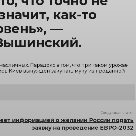
о, что точно не
значит, как-то
вень», —
Вышинский.
асличных. Парадокс в том, что при таком урожае
перь Киев вынужден закупать муку из проданной
Следующая статья
еет информацией о желании России подать
заявку на проведение ЕВРО-2032