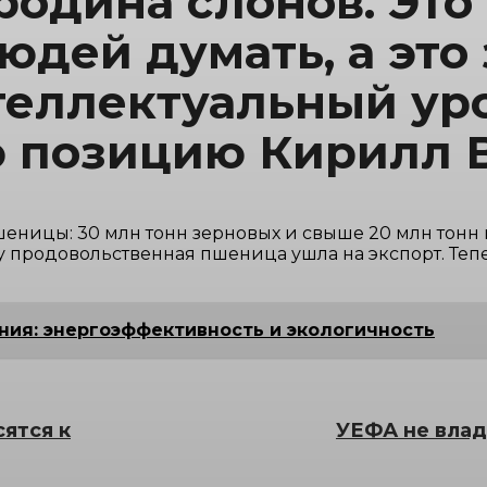
одина слонов. Это т
юдей думать, а это 
теллектуальный уро
ю позицию Кирилл 
еницы: 30 млн тонн зерновых и свыше 20 млн тонн м
ку продовольственная пшеница ушла на экспорт. Те
ия: энергоэффективность и экологичность
сятся к
УЕФА не влад