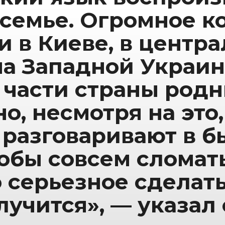
 семье. Огромное 
и в Киеве, в центра
на Западной Украине
 части страны родн
о, несмотря на это
разговаривают в б
тобы совсем сломат
о серьезное сделат
лучится», — указал 