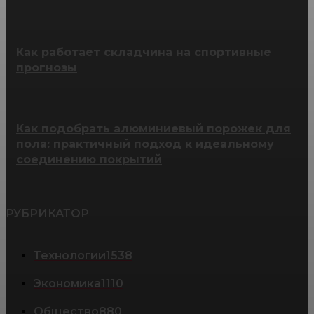
Как работает складчина на спортивные
прогнозы
Как подобрать алюминиевый порожек для
пола: практичный подход к идеальному
соединению покрытий
РУБРИКАТОР
Технологии
1538
Экономика
1110
Общество
880