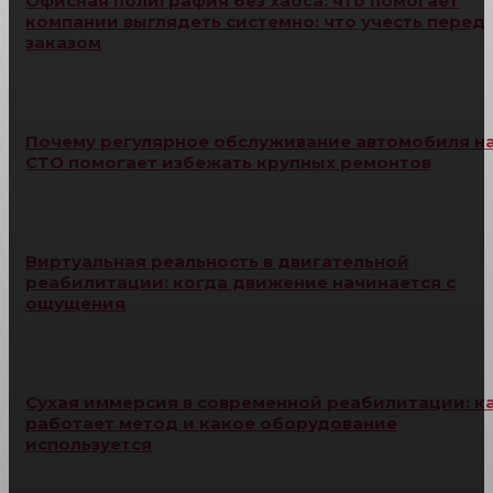
Офисная полиграфия без хаоса: что помогает
компании выглядеть системно: что учесть перед
заказом
Почему регулярное обслуживание автомобиля н
СТО помогает избежать крупных ремонтов
Виртуальная реальность в двигательной
реабилитации: когда движение начинается с
ощущения
Сухая иммерсия в современной реабилитации: к
работает метод и какое оборудование
используется