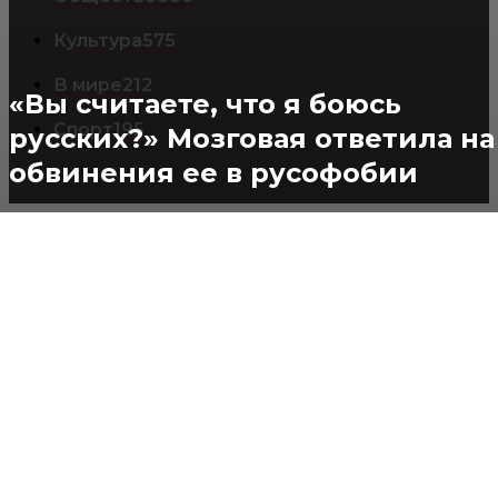
Культура
575
В мире
212
«Вы считаете, что я боюсь
Спорт
195
русских?» Мозговая ответила на
обвинения ее в русофобии