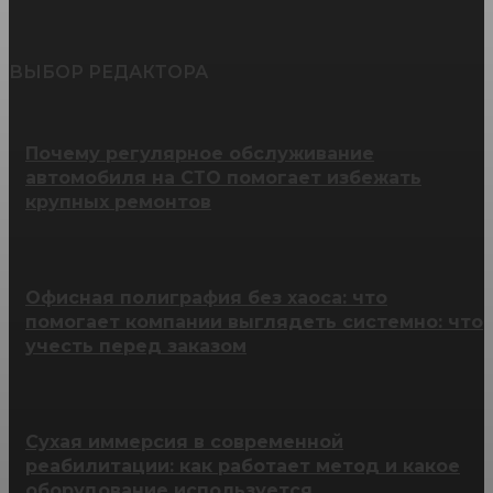
ВЫБОР РЕДАКТОРА
Почему регулярное обслуживание
автомобиля на СТО помогает избежать
крупных ремонтов
Офисная полиграфия без хаоса: что
помогает компании выглядеть системно: что
учесть перед заказом
Сухая иммерсия в современной
реабилитации: как работает метод и какое
оборудование используется