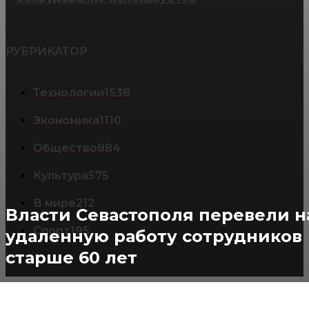
РУБРИКАТОР
Технологии
1538
Экономика
1110
Общество
884
Культура
575
В мире
212
Власти Севастополя перевели н
Спорт
195
удаленную работу сотрудников
старше 60 лет