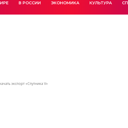
МИРЕ
В РОССИИ
ЭКОНОМИКА
КУЛЬТУРА
СП
чать экспорт «Спутника V»