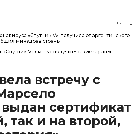
112
0
навируса «Спутник V», получила от аргентинского
общил минздрав страны.
 «Спутник V» смогут получить такие страны
вела встречу с
Марсело
о выдан сертификат
 так и на второй,