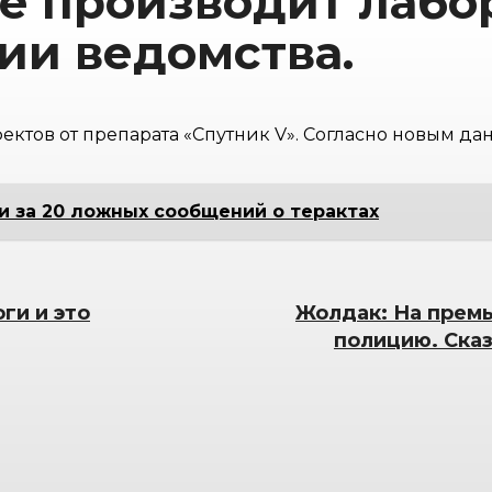
е производит лабо
ии ведомства.
ктов от препарата «Спутник V». Согласно новым да
 за 20 ложных сообщений о терактах
ги и это
Жолдак: На прем
полицию. Сказ