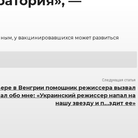
ратория», —
нным, у вакцинировавшихся может развиться
Следующая статья
ьере в Венгрии помощник режиссера вызвал
ал обо мне: «Украинский режиссер напал на
нашу звезду и п…здит ее»