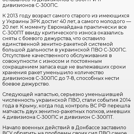
дивизионов С-300ПС.
К 2013 году возраст самого старого из имеющихся
у Украины ЗРК достиг 40 лет, а самого молодого —
20 лет. К моменту Евромайдана практически все
С-300ПТ ввиду критического износа оказались
сняты с боевого дежурства, что оставило
единственной зенитно-ракетной системой
большой дальности в украинской ПВО С-300ПС.
Отсутствие качественного обслуживания в
совокупности с износом и постоянным
сокращением запаса еще не вылежавших сроки
хранения ракет уменьшило количество
дивизионов С-300ПС до 7-8, способных нести
боевое дежурство.
Следующей напастью, серьезно уменьшившей
численность украинской ПВО, стали события 2014
года в Крыму, когда под контроль ВС РФ перешла
матчасть двух зенитно-ракетных полков, имевших
4 дивизиона С-300ПС и дивизион С-300ПТ.
Начало военных действий в Донбассе заставило
ВСУ обратить на проблемы своих сил ПВО самое