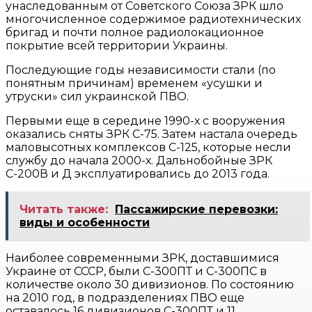
унаследованным от Советского Союза ЗРК шло
многочисленное содержимое радиотехнических
бригад и почти полное радиолокационное
покрытие всей территории Украины.
Последующие годы независимости стали (по
понятным причинам) временем «усушки и
утруски» сил украинской ПВО.
Первыми еще в середине 1990-х с вооружения
оказались сняты ЗРК С-75. Затем настала очередь
маловысотных комплексов С-125, которые несли
службу до начала 2000-х. Дальнобойные ЗРК
С-200В и Д эксплуатировались до 2013 года.
Читать также:
Пассажирские перевозки:
виды и особенности
Наиболее современными ЗРК, доставшимися
Украине от СССР, были С-300ПТ и С-300ПС в
количестве около 30 дивизионов. По состоянию
на 2010 год, в подразделениях ПВО еще
оставалось 16 дивизионов С-300ПТ и 11