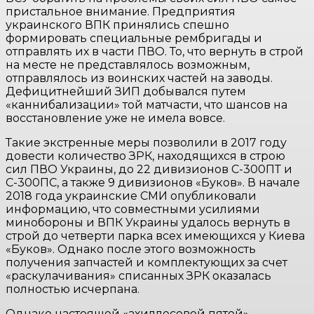
пристальное внимание. Предприятия
украинского ВПК принялись спешно
формировать специальные рембригады и
отправлять их в части ПВО. То, что вернуть в строй
на месте не представлялось возможным,
отправлялось из воинских частей на заводы.
Дефицитнейший ЗИП добывался путем
«каннибализации» той матчасти, что шансов на
восстановление уже не имела вовсе.
Такие экстренные меры позволили в 2017 году
довести количество ЗРК, находящихся в строю
сил ПВО Украины, до 22 дивизионов С-300ПТ и
С-300ПС, а также 9 дивизионов «Буков». В начале
2018 года украинские СМИ опубликовали
информацию, что совместными усилиями
минобороны и ВПК Украины удалось вернуть в
строй до четверти парка всех имеющихся у Киева
«Буков». Однако после этого возможность
получения запчастей и комплектующих за счет
«раскулачивания» списанных ЗРК оказалась
полностью исчерпана.
Однако настоящей «ахиллесовой пятой»