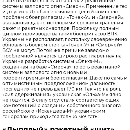
ракетные комплексы «Точка-У» и реактивные
системы залпового огня «Смерч». Применение тех
и других в Донбассе выявило целый комплекс
проблем с боеприпасами «Точек-У» и «Смерчей»,
вызванных давно истекшими сроками хранения
ракет и ракетных снарядов. Поскольку полным
циклом производства таких боеприпасов ВПК
Украины не располагает, постольку своевременно
обновлять боекомплекты «Точек-У» и «Смерчей»
ВСУ не могут. По той же причине заведомо
проблемной является широко распиаренная на
Украине разработка системы «Ольха-М»,
созданная на базе «Смерча», то есть реактивной
системы залпового огня с новыми
корректируемыми боеприпасами. Даже по самым
оптимистичным предположениям дальность
последних не превышает 170 км. Так что на роль
«сил сдерживания» украинская «Ольха-М» явно
не годится. В силу отсутствия соответствующих
компетенций о создании собственного аналога
российского «Искандера-М» украинским
генералам приходится только мечтать.
«Дырявый» ракетный «щит»