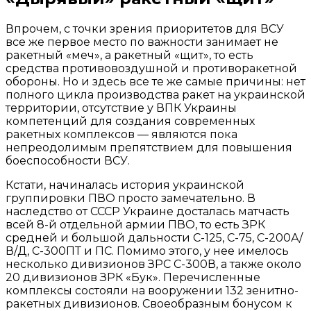
Впрочем, с точки зрения приоритетов для ВСУ
все же первое место по важности занимает не
ракетный «меч», а ракетный «щит», то есть
средства противовоздушной и противоракетной
обороны. Но и здесь все те же самые причины: нет
полного цикла производства ракет на украинской
территории, отсутствие у ВПК Украины
компетенций для создания современных
ракетных комплексов — являются пока
непреодолимым препятствием для повышения
боеспособности ВСУ.
Кстати, начиналась история украинской
группировки ПВО просто замечательно. В
наследство от СССР Украине досталась матчасть
всей 8-й отдельной армии ПВО, то есть ЗРК
средней и большой дальности С-125, С-75, С-200А/
В/Д, С-300ПТ и ПС. Помимо этого, у нее имелось
несколько дивизионов ЗРС С-300В, а также около
20 дивизионов ЗРК «Бук». Перечисленные
комплексы состояли на вооружении 132 зенитно-
ракетных дивизионов. Своеобразным бонусом к