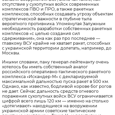
отсутствие у сухопутных войск современных
комплексов ПВО и ПРО, а также ракетных
комплексов, способных создавать угрозу объектам
стратегической важности в глубине тыла
вероятного противника. Упомянутая Залужным
необходимость разработки собственных ракетных
комплексов «с целью создания сил
сдерживания», она как раз про последнее —
главкому ВСУ крайне не хватает ракет, способных
с украинской территории долетать, например, до
Москвы.
Иными словами, пану генерал-лейтенанту очень
хотелось бы иметь собственный аналог
российского оперативно-тактического ракетного
комплекса «Искандер-М» с декларируемой
максимальной дальностью пуска ракет в 500 км.
Однако, как известно, бодливой корове бог рогов
не дает. Сейчас дальность средств огневого
поражения сухопутных войск ВСУ ограничивается
цифрой всего лишь 120 км — именно на столько
«дотягивают» находящиеся на вооружении
украинской армии советские тактические