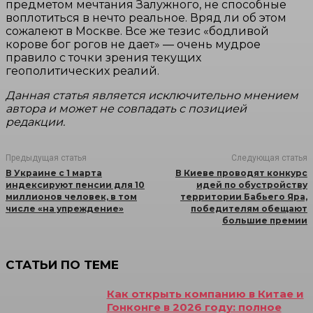
предметом мечтания Залужного, не способные
воплотиться в нечто реальное. Вряд ли об этом
сожалеют в Москве. Все же тезис «бодливой
корове бог рогов не дает» — очень мудрое
правило с точки зрения текущих
геополитических реалий.
Данная статья является исключительно мнением
автора и может не совпадать с позицией
редакции.
Предыдущая статья
Следующая статья
В Украине с 1 марта
В Киеве проводят конкурс
индексируют пенсии для 10
идей по обустройству
миллионов человек, в том
территории Бабьего Яра,
числе «на упреждение»
победителям обещают
большие премии
СТАТЬИ ПО ТЕМЕ
Как открыть компанию в Китае и
Гонконге в 2026 году: полное