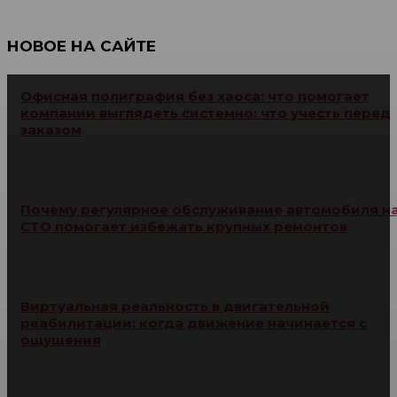
НОВОЕ НА САЙТЕ
Офисная полиграфия без хаоса: что помогает
компании выглядеть системно: что учесть перед
заказом
Почему регулярное обслуживание автомобиля н
СТО помогает избежать крупных ремонтов
Виртуальная реальность в двигательной
реабилитации: когда движение начинается с
ощущения