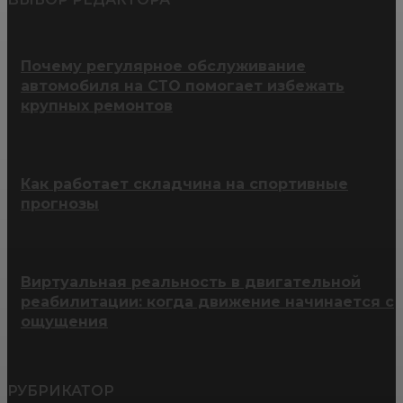
Почему регулярное обслуживание
автомобиля на СТО помогает избежать
крупных ремонтов
Как работает складчина на спортивные
прогнозы
Виртуальная реальность в двигательной
реабилитации: когда движение начинается с
ощущения
РУБРИКАТОР