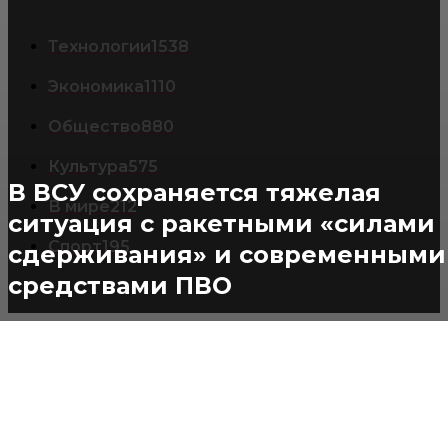
Технологии
1538
Экономика
1110
Общество
880
Культура
575
В ВСУ сохраняется тяжелая
В мире
212
ситуация с ракетными «силами
Спорт
195
сдерживания» и современными
средствами ПВО