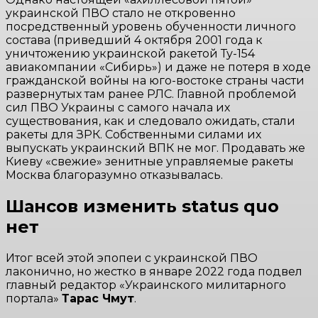
украинской ПВО стало не откровенно
посредственный уровень обученности личного
состава (приведший 4 октября 2001 года к
уничтожению украинской ракетой Ту-154
авиакомпании «Сибирь») и даже не потеря в ходе
гражданской войны на юго-востоке страны части
развернутых там ранее РЛС. Главной проблемой
сил ПВО Украины с самого начала их
существования, как и следовало ожидать, стали
ракеты для ЗРК. Собственными силами их
выпускать украинский ВПК не мог. Продавать же
Киеву «свежие» зенитные управляемые ракеты
Москва благоразумно отказывалась.
Шансов изменить status quo
нет
Итог всей этой эпопеи с украинской ПВО
лаконично, но жестко в январе 2022 года подвел
главный редактор «Украинского милитарного
портала»
Тарас Чмут
.