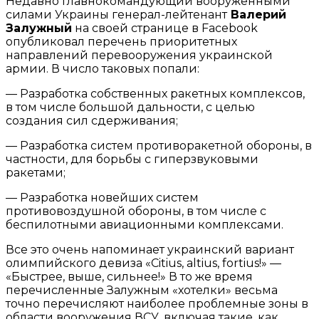
Недавно главнокомандующий вооруженными
силами Украины генерал-лейтенант
Валерий
Залужный
на своей странице в Facebook
опубликовал перечень приоритетных
направлений перевооружения украинской
армии. В число таковых попали:
— Разработка собственных ракетных комплексов,
в том числе большой дальности, с целью
создания сил сдерживания;
— Разработка систем противоракетной обороны, в
частности, для борьбы с гиперзвуковыми
ракетами;
— Разработка новейших систем
противовоздушной обороны, в том числе с
беспилотными авиационными комплексами.
Все это очень напоминает украинский вариант
олимпийского девиза «Citius, altius, fortius!» —
«Быстрее, выше, сильнее!» В то же время
перечисленные Залужным «хотелки» весьма
точно перечисляют наиболее проблемные зоны в
области вооружения ВСУ, включая такие, как