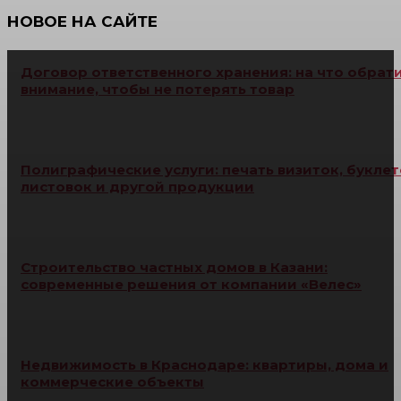
НОВОЕ НА САЙТЕ
Договор ответственного хранения: на что обрат
внимание, чтобы не потерять товар
Полиграфические услуги: печать визиток, буклет
листовок и другой продукции
Строительство частных домов в Казани:
современные решения от компании «Велес»
Недвижимость в Краснодаре: квартиры, дома и
коммерческие объекты