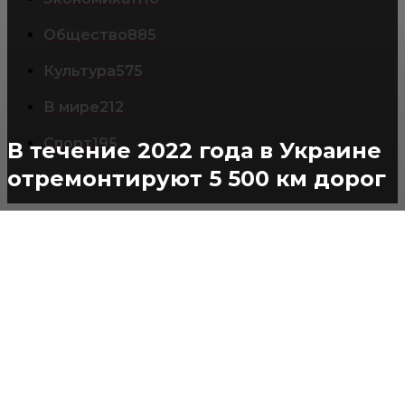
Общество
885
Культура
575
В мире
212
Спорт
195
В течение 2022 года в Украине
отремонтируют 5 500 км дорог