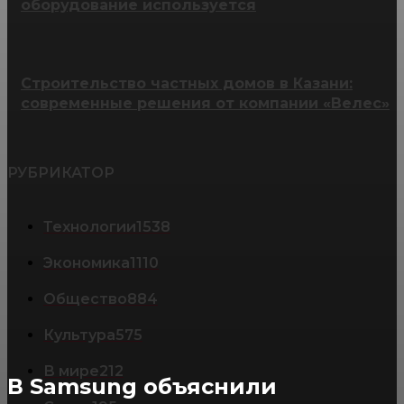
оборудование используется
Строительство частных домов в Казани:
современные решения от компании «Велес»
РУБРИКАТОР
Технологии
1538
Экономика
1110
Общество
884
Культура
575
В мире
212
В Samsung объяснили