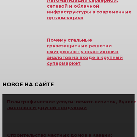
Автоматизация серверной,
сетевой и облачной
инфраструктуры в современных
организациях
Почему стальные
грязезащитные решетки
выигрывают у пластиковых
аналогов на входе в крупный
супермаркет
НОВОЕ НА САЙТЕ
Полиграфические услуги: печать визиток, буклет
листовок и другой продукции
Строительство частных домов в Казани: