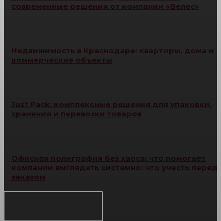
современные решения от компании «Велес»
Недвижимость в Краснодаре: квартиры, дома и
коммерческие объекты
Just Pack: комплексные решения для упаковки,
хранения и перевозки товаров
Офисная полиграфия без хаоса: что помогает
компании выглядеть системно: что учесть перед
заказом