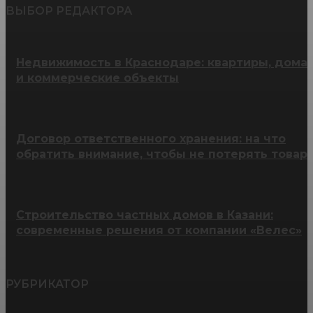
ВЫБОР РЕДАКТОРА
Недвижимость в Краснодаре: квартиры, дома
и коммерческие объекты
Договор ответственного хранения: на что
обратить внимание, чтобы не потерять товар
Строительство частных домов в Казани:
современные решения от компании «Велес»
РУБРИКАТОР