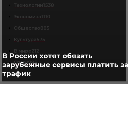
Технологии
1538
Экономика
1110
Общество
885
Культура
575
В мире
212
В России хотят обязать
Спорт
195
зарубежные сервисы платить з
трафик