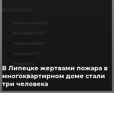
РУБРИКАТОР
Технологии
1538
Экономика
1110
Общество
884
Культура
575
В мире
212
В Липецке жертвами пожара в
Спорт
195
многоквартирном доме стали
три человека