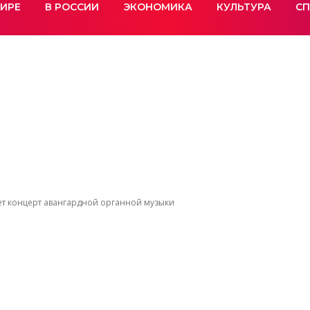
МИРЕ
В РОССИИ
ЭКОНОМИКА
КУЛЬТУРА
СП
ет концерт авангардной органной музыки