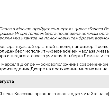
авла в Москве пройдет концерт из цикла «Голоса Все
ограмма Игоря Гольденберга посвящена истокам орга
ляли музыкантов на поиск новых тембровых возмо
еров французской органной школы, например Прелю
Гольденберг исполнит «Adeste fideles» Чарльза Ай
ора и педагога, своего учителя Альберта Лемана и 
» Марселя Дюпре — основоположника современной 
произведения Дюпре на протяжении многих лет не и
вгуста
I века. Классика органного авангарда» читайте на 