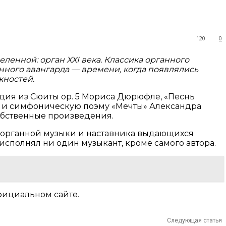
120
0
ленной: орган XXI века. Классика органного
нного авангарда — времени, когда появлялись
жностей.
дия из Сюиты ор. 5 Мориса Дюрюфле, «Песнь
вза и симфоническую поэму «Мечты» Александра
собственные произведения.
органной музыки и наставника выдающихся
сполнял ни один музыкант, кроме самого автора.
официальном сайте.
Следующая статья