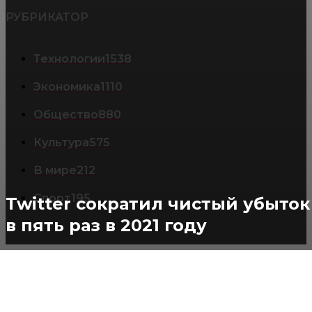
РУБРИКАТОР
Технологии
1538
Экономика
1110
Общество
880
Культура
575
В мире
212
Спорт
195
Twitter сократил чистый убыток
в пять раз в 2021 году