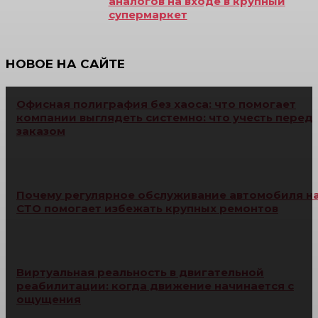
аналогов на входе в крупный
супермаркет
НОВОЕ НА САЙТЕ
Офисная полиграфия без хаоса: что помогает
компании выглядеть системно: что учесть перед
заказом
Почему регулярное обслуживание автомобиля н
СТО помогает избежать крупных ремонтов
Виртуальная реальность в двигательной
реабилитации: когда движение начинается с
ощущения