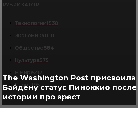
РУБРИКАТОР
Технологии
1538
Экономика
1110
Общество
884
Культура
575
В мире
212
The Washington Post присвоила
Спорт
195
Байдену статус Пиноккио после
истории про арест