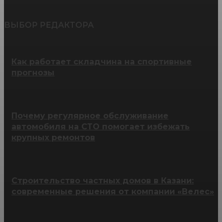
ВЫБОР РЕДАКТОРА
Как работает складчина на спортивные
прогнозы
Почему регулярное обслуживание
автомобиля на СТО помогает избежать
крупных ремонтов
Строительство частных домов в Казани:
современные решения от компании «Велес»