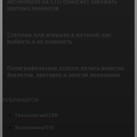
автомобиля на СТО помогает избежать
крупных ремонтов
Стеллаж для игрушек в детской: как
выбрать и не пожалеть
Полиграфические услуги: печать визиток,
буклетов, листовок и другой продукции
РУБРИКАТОР
Технологии
1538
Экономика
1110