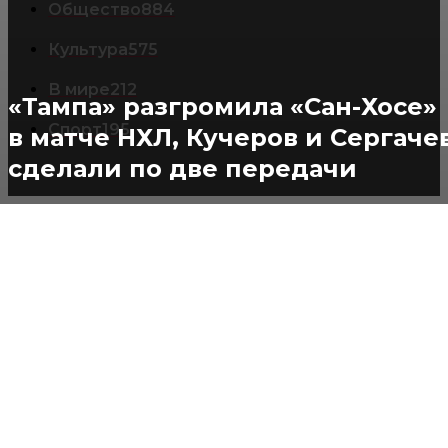
Общество
884
Культура
575
В мире
212
«Тампа» разгромила «Сан-Хосе»
Спорт
195
в матче НХЛ, Кучеров и Сергаче
сделали по две передачи