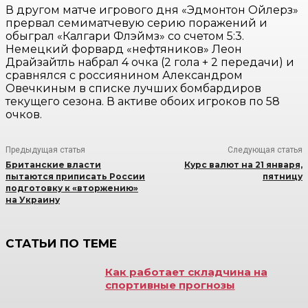
В другом матче игрового дня «Эдмонтон Ойлерз»
прервал семиматчевую серию поражений и
обыграл «Калгари Флэймз» со счетом 5:3.
Немецкий форвард «нефтяников» Леон
Драйзайтль набрал 4 очка (2 гола + 2 передачи) и
сравнялся с россиянином Александром
Овечкиным в списке лучших бомбардиров
текущего сезона. В активе обоих игроков по 58
очков.
Предыдущая статья
Следующая статья
Британские власти
Курс валют на 21 января,
пытаются приписать России
пятницу
подготовку к «вторжению»
на Украину
СТАТЬИ ПО ТЕМЕ
Как работает складчина на
спортивные прогнозы