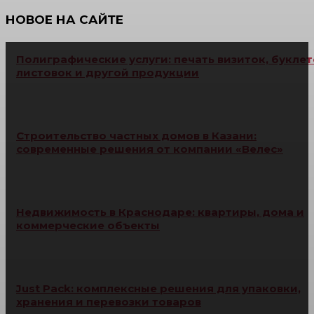
НОВОЕ НА САЙТЕ
Полиграфические услуги: печать визиток, буклет
листовок и другой продукции
Строительство частных домов в Казани:
современные решения от компании «Велес»
Недвижимость в Краснодаре: квартиры, дома и
коммерческие объекты
Just Pack: комплексные решения для упаковки,
хранения и перевозки товаров