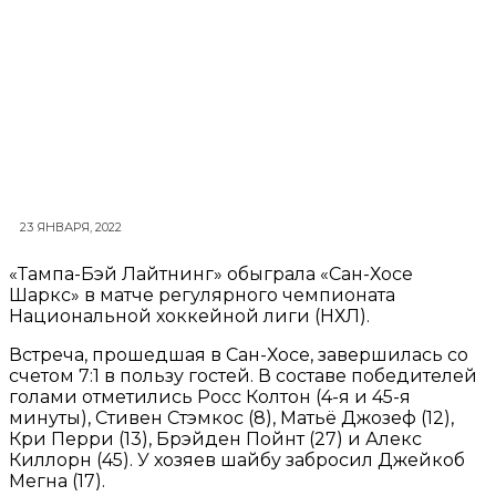
23 ЯНВАРЯ, 2022
«Тампа-Бэй Лайтнинг» обыграла «Сан-Хосе
Шаркс» в матче регулярного чемпионата
Национальной хоккейной лиги (НХЛ).
Встреча, прошедшая в Сан-Хосе, завершилась со
счетом 7:1 в пользу гостей. В составе победителей
голами отметились Росс Колтон (4-я и 45-я
минуты), Стивен Стэмкос (8), Матьё Джозеф (12),
Кри Перри (13), Брэйден Пойнт (27) и Алекс
Киллорн (45). У хозяев шайбу забросил Джейкоб
Мегна (17).