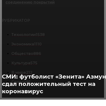
соединению покрытий
РУБРИКАТОР
Технологии
1538
Экономика
1110
Общество
886
Культура
575
В мире
212
СМИ: футболист «Зенита» Азму
Спорт
195
сдал положительный тест на
коронавирус