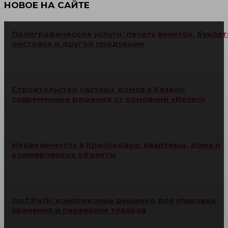
НОВОЕ НА САЙТЕ
Полиграфические услуги: печать визиток, буклет
листовок и другой продукции
Строительство частных домов в Казани:
современные решения от компании «Велес»
Недвижимость в Краснодаре: квартиры, дома и
коммерческие объекты
Just Pack: комплексные решения для упаковки,
хранения и перевозки товаров