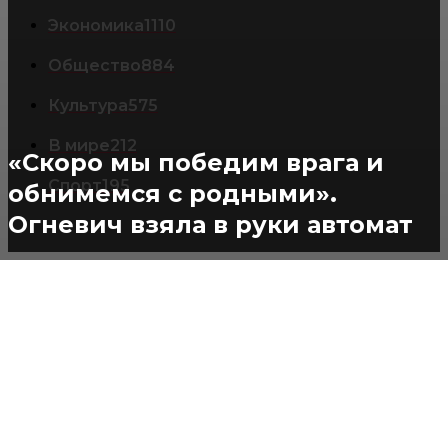
Экономика
1110
Общество
884
Культура
575
В мире
212
«Скоро мы победим врага и
Спорт
195
обнимемся с родными».
Огневич взяла в руки автомат