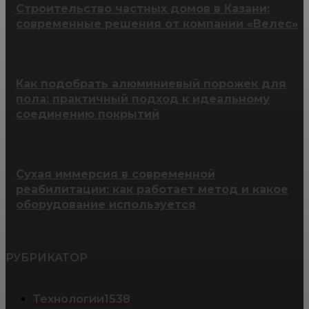
Строительство частных домов в Казани:
современные решения от компании «Велес»
Как подобрать алюминиевый порожек для
пола: практичный подход к идеальному
соединению покрытий
Сухая иммерсия в современной
реабилитации: как работает метод и какое
оборудование используется
РУБРИКАТОР
Технологии
1538