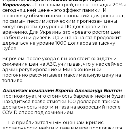
Корольчук.
– По словам трейдеров, порядка 20% а
сегодняшней цене – это эффект паники. И
поскольку объективных оснований для роста нет,
по самым пессимистическим прогнозам цены
могут вырасти до уровня 110 долларов и то
временно. Для Украины это чревато ростом цен
на бензин и дизель. Да и цена на газ продолжит
держаться на уровне 1000 долларов за тысячу
кубов.
Впрочем, после ухода с пиков стоит ожидать и
снижения цен на АЗС, учитывая, что у нас сейчас
админрегулирование и Минэкономики
постоянно рассчитывает максимальную цену на
топливо.
Аналитик компании Esperio Александр Болтян
прогнозирует, что стоимость барреля нефти будет
находиться возле отметки 100 долларов, так как
достаточность нефти и газа на возросший после
COVID спрос под сомнением.
— По приблизительным оценкам кризис
достаточности нефти и газа в мире продолжится