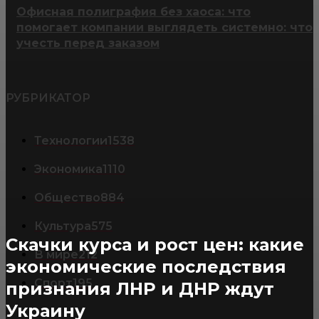
Офисная полиграфия без хаоса: что
помогает компании выглядеть системно: что
учесть перед заказом
РУБРИКАТОР
Технологии
1538
Экономика
1110
Общество
884
Культура
575
Скачки курса и рост цен: какие
В мире
212
экономические последствия
Спорт
195
признания ЛНР и ДНР ждут
Украину