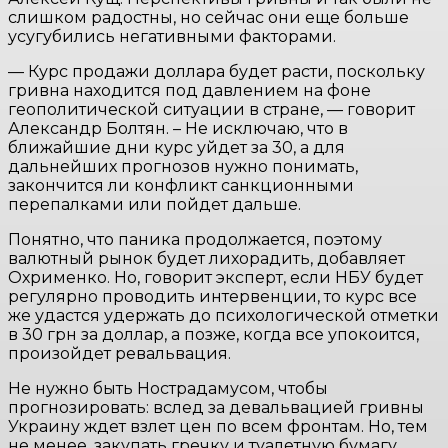
слишком радостны, но сейчас они еще больше
усугубились негативными факторами.
— Курс продажи доллара будет расти, поскольку
гривна находится под давлением на фоне
геополитической ситуации в стране, — говорит
Александр Болтян. – Не исключаю, что в
ближайшие дни курс уйдет за 30, а для
дальнейших прогнозов нужно понимать,
закончится ли конфликт санкционными
перепалками или пойдет дальше.
Понятно, что паника продолжается, поэтому
валютный рынок будет лихорадить, добавляет
Охрименко. Но, говорит эксперт, если НБУ будет
регулярно проводить интервенции, то курс все
же удастся удержать до психологической отметки
в 30 грн за доллар, а позже, когда все упокоится,
произойдет ревальвация.
Не нужно быть Нострадамусом, чтобы
прогнозировать: вслед за девальвацией гривны
Украину ждет взлет цен по всем фронтам. Но, тем
не менее, закупать гречку и туалетную бумагу