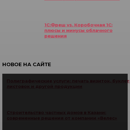
1С:Фреш vs. Коробочная 1С:
плюсы и минусы облачного
решения
НОВОЕ НА САЙТЕ
Полиграфические услуги: печать визиток, буклет
листовок и другой продукции
Строительство частных домов в Казани:
современные решения от компании «Велес»