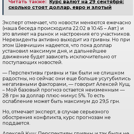
Читать также:
Курс валют на 29 сентября:
сколько стоят доллар, евро и злотый
Эксперт отмечает, что новости меняются ежечасно
(наша беседа происходила 22.02 в 10.45 – Авт.) и
это влияет на рынок и настроения его участников.
Нерезиденты активно выходит из гривны. Но при
этом Шевчишин надеется, что пока доллар
установил максимум дня, и дальнейшее
движение будет зависеть исключительно от
поступающих новостей.
— Перспективы гривны и так были не слишком
радостны, но сейчас они еще больше усугубились
негативными факторами, — говорит Алексей Кущ.
– Мой базовый прогноз остается неизменным —
28 грн за доллар плюс-минус 5%. То есть
ослабление может быть максимум до 29,5 грн.
Но, отмечает эксперт, в случае серьезного
обострения конфликта, курс прогнозам не
поддается.
Алексей Кущ: Перспективы гривны и так были не