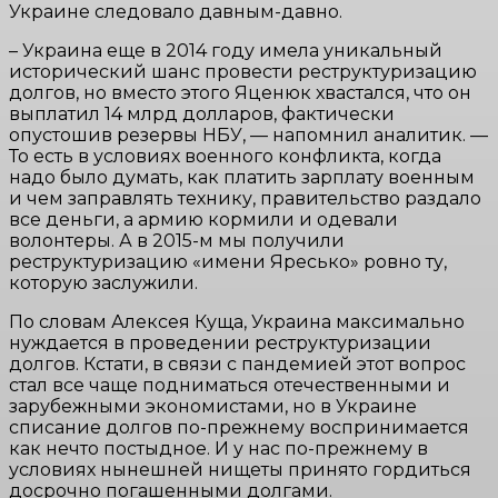
Украине следовало давным-давно.
– Украина еще в 2014 году имела уникальный
исторический шанс провести реструктуризацию
долгов, но вместо этого Яценюк хвастался, что он
выплатил 14 млрд долларов, фактически
опустошив резервы НБУ, — напомнил аналитик. —
То есть в условиях военного конфликта, когда
надо было думать, как платить зарплату военным
и чем заправлять технику, правительство раздало
все деньги, а армию кормили и одевали
волонтеры. А в 2015-м мы получили
реструктуризацию «имени Яресько» ровно ту,
которую заслужили.
По словам Алексея Куща, Украина максимально
нуждается в проведении реструктуризации
долгов. Кстати, в связи с пандемией этот вопрос
стал все чаще подниматься отечественными и
зарубежными экономистами, но в Украине
списание долгов по-прежнему воспринимается
как нечто постыдное. И у нас по-прежнему в
условиях нынешней нищеты принято гордиться
досрочно погашенными долгами.