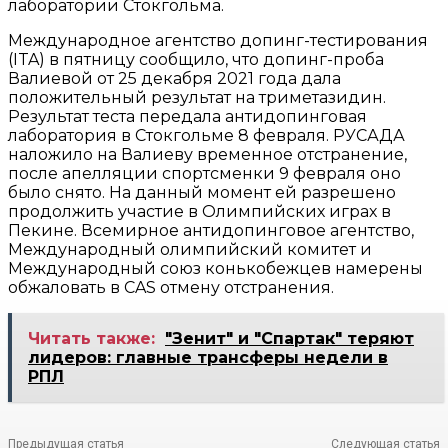
лаборатории Стокгольма.
Международное агентство допинг-тестирования
(ITA) в пятницу сообщило, что допинг-проба
Валиевой от 25 декабря 2021 года дала
положительный результат на триметазидин.
Результат теста передала антидопинговая
лаборатория в Стокгольме 8 февраля. РУСАДА
наложило на Валиеву временное отстранение,
после апелляции спортсменки 9 февраля оно
было снято. На данный момент ей разрешено
продолжить участие в Олимпийских играх в
Пекине. Всемирное антидопинговое агентство,
Международный олимпийский комитет и
Международный союз конькобежцев намерены
обжаловать в CAS отмену отстранения.
Читать также:
"Зенит" и "Спартак" теряют
лидеров: главные трансферы недели в
РПЛ
Предыдущая статья
Следующая статья