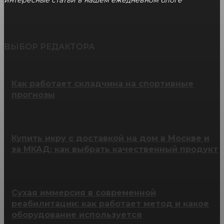
интересные статьи в нашем ежедневном блоге
ВЫБОР РЕДАКТОРА
Как работает складчина на спортивные
прогнозы
Купить икру с доставкой на дом в Москве и
за МКАД: как выбрать качественный продукт
Сухая иммерсия в современной
реабилитации: как работает метод и какое
оборудование используется