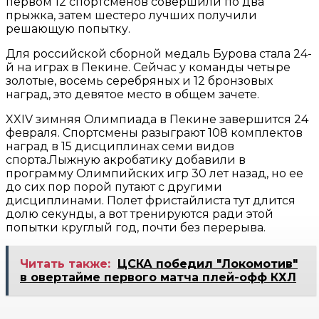
первом 12 спортсменов совершили по два
прыжка, затем шестеро лучших получили
решающую попытку.
Для российской сборной медаль Бурова стала 24-
й на играх в Пекине. Сейчас у команды четыре
золотые, восемь серебряных и 12 бронзовых
наград, это девятое место в общем зачете.
XXIV зимняя Олимпиада в Пекине завершится 24
февраля. Спортсмены разыграют 108 комплектов
наград в 15 дисциплинах семи видов
спорта.Лыжную акробатику добавили в
программу Олимпийских игр 30 лет назад, но ее
до сих пор порой путают с другими
дисциплинами. Полет фристайлиста тут длится
долю секунды, а вот тренируются ради этой
попытки круглый год, почти без перерыва.
Читать также:
ЦСКА победил "Локомотив"
в овертайме первого матча плей-офф КХЛ