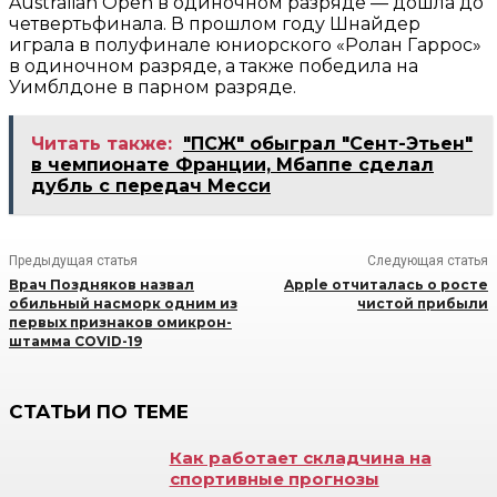
Australian Open в одиночном разряде — дошла до
четвертьфинала. В прошлом году Шнайдер
играла в полуфинале юниорского «Ролан Гаррос»
в одиночном разряде, а также победила на
Уимблдоне в парном разряде.
Читать также:
"ПСЖ" обыграл "Сент-Этьен"
в чемпионате Франции, Мбаппе сделал
дубль с передач Месси
Предыдущая статья
Следующая статья
Врач Поздняков назвал
Apple отчиталась о росте
обильный насморк одним из
чистой прибыли
первых признаков омикрон-
штамма COVID-19
СТАТЬИ ПО ТЕМЕ
Как работает складчина на
спортивные прогнозы