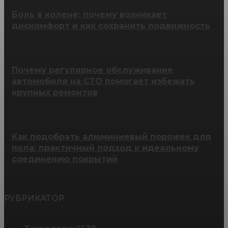
Боль в колене: почему возникает
дискомфорт и как сохранить подвижность
Почему регулярное обслуживание
автомобиля на СТО помогает избежать
крупных ремонтов
Как подобрать алюминиевый порожек для
пола: практичный подход к идеальному
соединению покрытий
РУБРИКАТОР