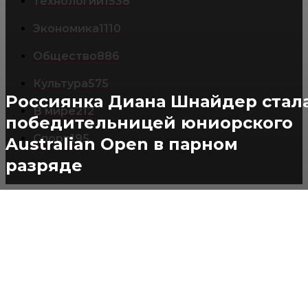
Технологии
1538
Экономика
1110
Общество
886
Культура
575
Россиянка Диана Шнайдер стал
В мире
212
победительницей юниорского
Спорт
195
Australian Open в парном
разряде