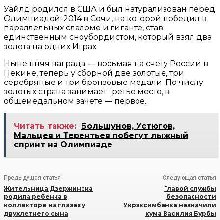
Уайлд родился в США и был натурализован перед
Олимпиадой-2014 в Сочи, на которой победил в
параллельных слаломе и гиганте, став
единственным сноубордистом, который взял два
золота на одних Играх.
Нынешняя награда — восьмая на счету России в
Пекине, теперь у сборной две золотые, три
серебряные и три бронзовые медали. По числу
золотых страна занимает третье место, в
общемедальном зачете — первое.
Читать также:
Большунов, Устюгов,
Мальцев и Терентьев побегут лыжный
спринт на Олимпиаде
Предыдущая статья
Следующая статья
Жительница Дзержинска
Главой службы
родила ребенка в
безопасности
коллекторе на глазах у
Укрэксимбанка назначили
двухлетнего сына
кума Василия Бурбы