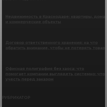
Недвижимость в Краснодаре: квартиры, дома
и коммерческие объекты
Договор ответственного хранения: на что
обратить внимание, чтобы не потерять товар
Офисная полиграфия без хаоса: что
помогает компании выглядеть системно: что
учесть перед заказом
РУБРИКАТОР