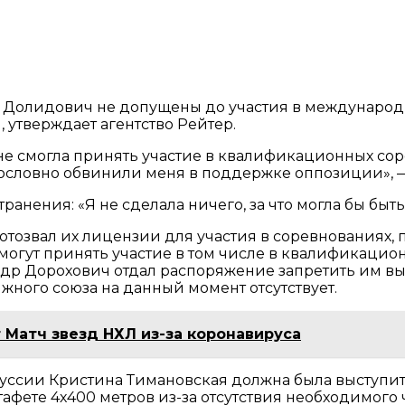
 Долидович не допущены до участия в международ
утверждает агентство Рейтер.
а не смогла принять участие в квалификационных с
дословно обвинили меня в поддержке оппозиции», 
транения: «Я не сделала ничего, за что могла бы б
отозвал их лицензии для участия в соревнованиях
могут принять участие в том числе в квалификацио
др Дорохович отдал распоряжение запретить им выс
ного союза на данный момент отсутствует.
Матч звезд НХЛ из-за коронавируса
уссии Кристина Тимановская должна была выступить 
 эстафете 4х400 метров из-за отсутствия необходимо