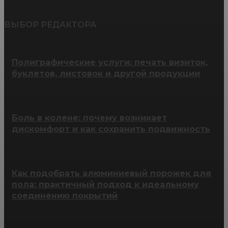
ВЫБОР РЕДАКТОРА
Полиграфические услуги: печать визиток,
буклетов, листовок и другой продукции
Боль в колене: почему возникает
дискомфорт и как сохранить подвижность
Как подобрать алюминиевый порожек для
пола: практичный подход к идеальному
соединению покрытий