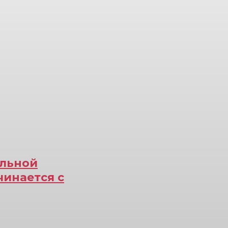
ельной
чинается с