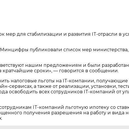
 мер для стабилизации и развития IT-отрасли в ус
в Минцифры публиковали список мер министерства,
ветствуют нашим предложениям и были разработаны
 кратчайшие сроки», — говорится в сообщении.
анить налоговые льготы на IT-компании, получающи
йн-сервисах, а также от реализации, установки, т
года освободить всех сотрудников IT-компаний от у
трудникам IT-компаний льготную ипотеку со ставко
ощенного получения разрешения на работу и вида н
.