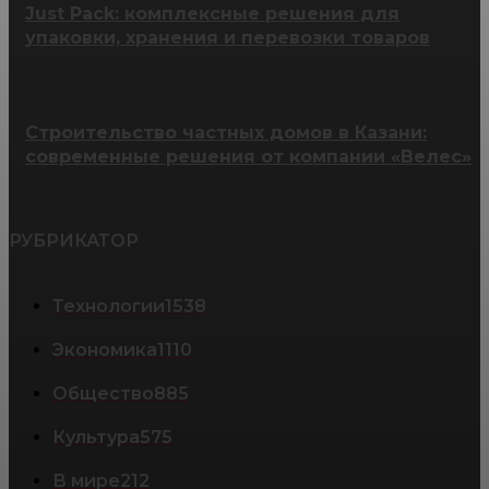
Just Pack: комплексные решения для
упаковки, хранения и перевозки товаров
Строительство частных домов в Казани:
современные решения от компании «Велес»
РУБРИКАТОР
Технологии
1538
Экономика
1110
Общество
885
Культура
575
В мире
212