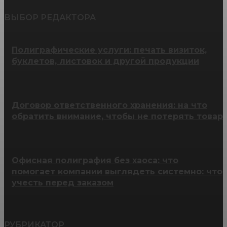
ВЫБОР РЕДАКТОРА
Полиграфические услуги: печать визиток,
буклетов, листовок и другой продукции
Договор ответственного хранения: на что
обратить внимание, чтобы не потерять товар
Офисная полиграфия без хаоса: что
помогает компании выглядеть системно: что
учесть перед заказом
РУБРИКАТОР