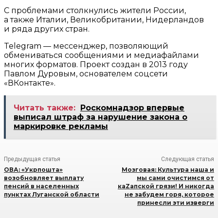
С проблемами столкнулись жители России,
а также Италии, Великобритании, Нидерландов
и ряда других стран.
Telegram — мессенджер, позволяющий
обмениваться сообщениями и медиафайлами
многих форматов. Проект создан в 2013 году
Павлом Дуровым, основателем соцсети
«ВКонтакте».
Читать также:
Роскомнадзор впервые
выписал штраф за нарушение закона о
маркировке рекламы
Предыдущая статья
Следующая статья
ОВА: «Укрпошта»
Мозговая: Культура наша и
возобновляет выплату
мы сами очистимся от
пенсий в населенных
каZапской грязи! И никогда
пунктах Луганской области
не забудем горя, которое
принесли эти изверги