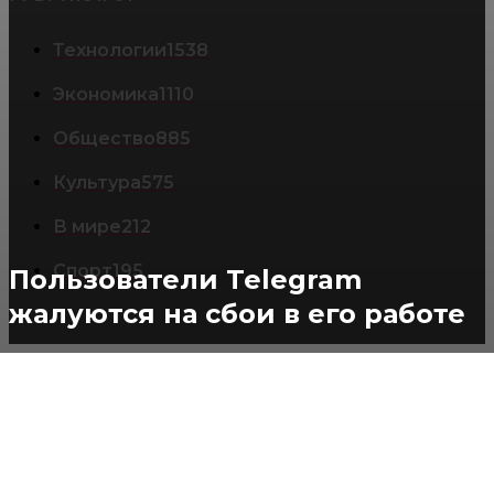
Технологии
1538
Экономика
1110
Общество
885
Культура
575
В мире
212
Спорт
195
Пользователи Telegram
жалуются на сбои в его работе