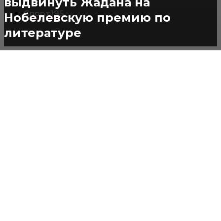
выдвинуть Жадана на
Спорт
195
Нобелевскую премию по
литературе