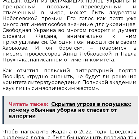
Жадан, один из величайших поэтов Украины и
прекрасный прозаик, переведенный и
отмеченный в мире, может быть лауреатом
Нобелевской премии. Его голос как поэта уже
много лет имеет особое значение для украинцев.
Свободная Украина во многом говорит и думает
словами Жадана, внимательно к ним
прислушивается. Сегодня поэт находится в своем
Харькове. И он борется», – говорится в
письме профессоров Анны Лебковской и Павла
Прухняка, написанном от имени комитета.
Как отметил польский литературный портал
Booklips, «трудно оценить, не будет ли решение
комитета литературоведения Польской академии
наук лишь символическим жестом».
Читать также:
Скрытая угроза в подушках:
почему обычная уборка не спасает от
аллергии
Чтобы наградить Жадана в 2022 году, Шведская
академия должна была бы нарушить правила, так