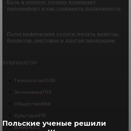
Боль в колене: почему возникает
дискомфорт и как сохранить подвижность
Полиграфические услуги: печать визиток,
буклетов, листовок и другой продукции
РУБРИКАТОР
Технологии
1539
Экономика
1110
Общество
886
Культура
575
Польские ученые решили
В мире
212