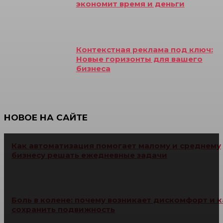
экономит время и деньги
Контекстная реклама под ключ:
Новые горизонты для вашего
бизнеса
НОВОЕ НА САЙТЕ
Как автоматизация помогает малому и среднему
бизнесу решать ежедневные задачи
Боль в колене: почему возникает дискомфорт и к
сохранить подвижность