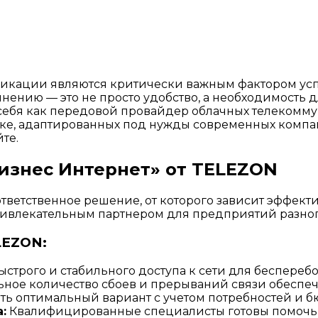
кации являются критически важным фактором успе
нению — это не просто удобство, а необходимость 
ебя как передовой провайдер облачных телекомму
ске, адаптированных под нужды современных компа
те.
знес Интернет» от TELEZON
тветственное решение, от которого зависит эффект
ривлекательным партнером для предприятий разног
LEZON:
ыстрого и стабильного доступа к сети для беспере
ое количество сбоев и прерываний связи обеспеч
ь оптимальный вариант с учетом потребностей и 
:
Квалифицированные специалисты готовы помочь 