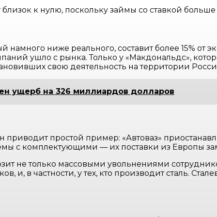
 близок к нулю, поскольку займы со ставкой больше
 намного ниже реального, составит более 15% от эк
паний ушло с рынка. Только у «Макдональдс», котор
остановивших свою деятельность на территории Росси
сен ущерб на 326 миллиардов долларов
н приводит простой пример: «Автоваз» приостанавл
лемы с комплектующими — их поставки из Европы з
розит не только массовыми увольнениями сотрудни
 и, в частности, у тех, кто производит сталь. Стале