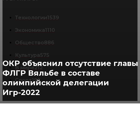
Технологии
1539
Экономика
1110
Общество
886
Культура
575
ОКР объяснил отсутствие главы
В мире
212
ФЛГР Вяльбе в составе
Спорт
195
олимпийской делегации
Игр-2022