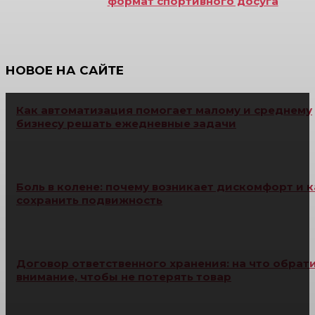
формат спортивного досуга
НОВОЕ НА САЙТЕ
Как автоматизация помогает малому и среднему
бизнесу решать ежедневные задачи
Боль в колене: почему возникает дискомфорт и к
сохранить подвижность
Договор ответственного хранения: на что обрат
внимание, чтобы не потерять товар