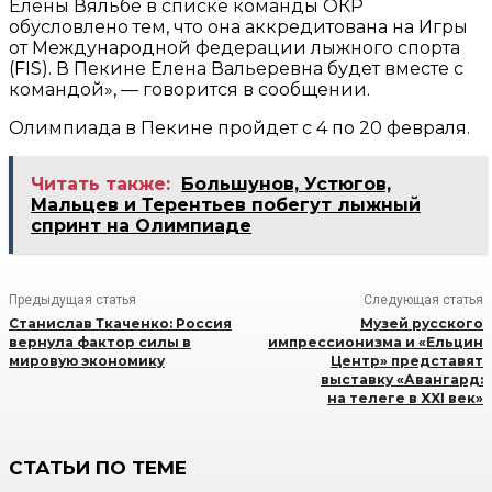
Елены Вяльбе в списке команды ОКР
обусловлено тем, что она аккредитована на Игры
от Международной федерации лыжного спорта
(FIS). В Пекине Елена Вальеревна будет вместе с
командой», — говорится в сообщении.
Олимпиада в Пекине пройдет с 4 по 20 февраля.
Читать также:
Большунов, Устюгов,
Мальцев и Терентьев побегут лыжный
спринт на Олимпиаде
Предыдущая статья
Следующая статья
Станислав Ткаченко: Россия
Музей русского
вернула фактор силы в
импрессионизма и «Ельцин
мировую экономику
Центр» представят
выставку «Авангард:
на телеге в XXI век»
СТАТЬИ ПО ТЕМЕ