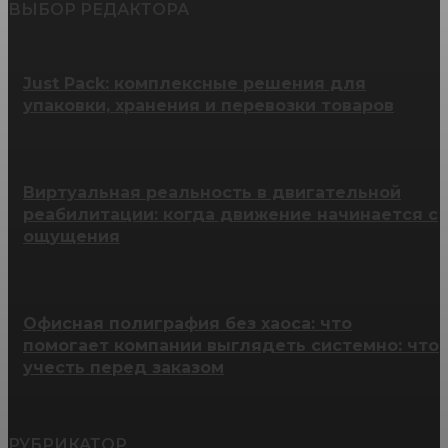
ВЫБОР РЕДАКТОРА
Just Pack: комплексные решения для
упаковки, хранения и перевозки товаров
Виртуальная реальность в двигательной
реабилитации: когда движение начинается с
ощущения
Офисная полиграфия без хаоса: что
помогает компании выглядеть системно: что
учесть перед заказом
РУБРИКАТОР