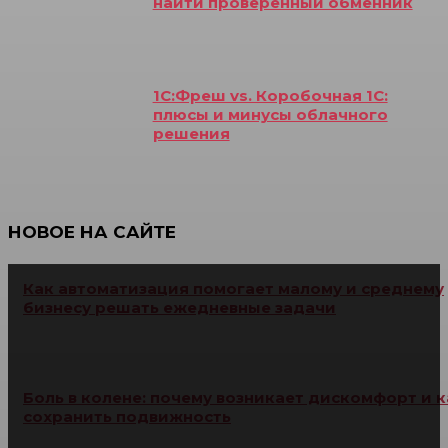
найти проверенный обменник
1С:Фреш vs. Коробочная 1С:
плюсы и минусы облачного
решения
НОВОЕ НА САЙТЕ
Как автоматизация помогает малому и среднему
бизнесу решать ежедневные задачи
Боль в колене: почему возникает дискомфорт и к
сохранить подвижность