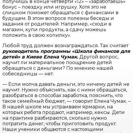
получишь в конце четверти «12» – «заработаешь»
бонус – поездку или игрушку. Хотя это не
слишком поможет обращаться с финансами в
будущем. В этом вопросе полезны беседы и
задания от родителей. Например, «сходи в
магазин, купи продукты, а сдачу можешь
положить в свою копилку».
Любой труд должен вознаграждаться. Так считает
руководитель программы «Школа финансов для
детей» в Киеве Елена Чумак.
Другой вопрос,
научит ли материальное поощрение детей
обращаться с деньгами? По мнению нашей
собеседницы — нет.
— Если молча давать деньги, это ничему детей не
научит. Нужно объяснять, как с ними обращаться,
разобраться в способах заработка, пояснить, что
такое семейный бюджет, — говорит Елена Чумак. –
В нашей школе мы устраиваем ярмарки, на
которых ребята продают, например, кексы. Дети
на практике разбираются, сколько нужно
потратить денег, чтобы приготовить продукт.
Наши ученики общаются с настоящими