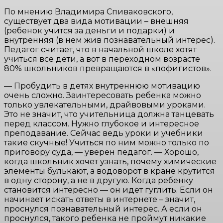
По мнению Владимира Спиваковского,
существует два вида мотивации – внешняя
(ребенок учится за деньги и подарки) и
внутренняя (в нем жив познавательный интерес).
Педагог считает, что в начальной школе хотят
учиться все дети, а вот в переходном возрасте
80% школьников превращаются в «пофигистов».
— Пробудить в детях внутреннюю мотивацию
очень сложно. Заинтересовать ребенка можно
только увлекательными, драйвовыми уроками.
Это не значит, что учительница должна танцевать
перед классом. Нужно глубокое и интересное
преподавание. Сейчас ведь уроки и учебники
такие скучные! Учиться по ним можно только по
приговору суда, — уверен педагог. — Хорошо,
когда школьник хочет узнать, почему химические
элементы булькают, а водоворот в кране крутится
в одну сторону, а не в другую. Когда ребенку
становится интересно — он идет гуглить. Если он
начинает искать ответы в интернете – значит,
проснулся познавательный интерес. А если он
проснулся, такого ребенка не проймут никакие