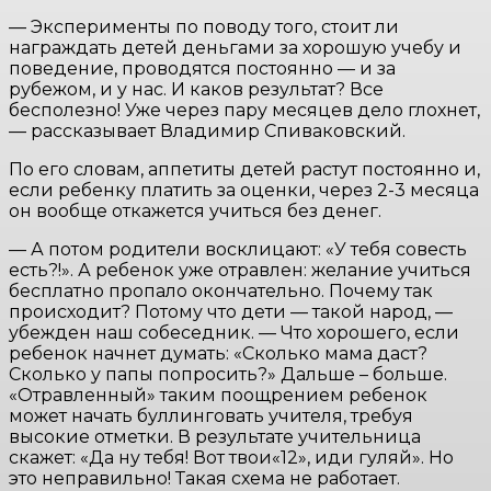
— Эксперименты по поводу того, стоит ли
награждать детей деньгами за хорошую учебу и
поведение, проводятся постоянно — и за
рубежом, и у нас. И каков результат? Все
бесполезно! Уже через пару месяцев дело глохнет,
— рассказывает Владимир Спиваковский.
По его словам, аппетиты детей растут постоянно и,
если ребенку платить за оценки, через 2-3 месяца
он вообще откажется учиться без денег.
— А потом родители восклицают: «У тебя совесть
есть?!». А ребенок уже отравлен: желание учиться
бесплатно пропало окончательно. Почему так
происходит? Потому что дети — такой народ, —
убежден наш собеседник. — Что хорошего, если
ребенок начнет думать: «Сколько мама даст?
Сколько у папы попросить?» Дальше – больше.
«Отравленный» таким поощрением ребенок
может начать буллинговать учителя, требуя
высокие отметки. В результате учительница
скажет: «Да ну тебя! Вот твои«12», иди гуляй». Но
это неправильно! Такая схема не работает.