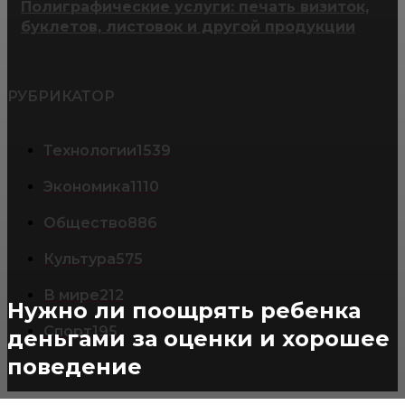
Полиграфические услуги: печать визиток,
буклетов, листовок и другой продукции
РУБРИКАТОР
Технологии
1539
Экономика
1110
Общество
886
Культура
575
В мире
212
Нужно ли поощрять ребенка
Спорт
195
деньгами за оценки и хорошее
поведение