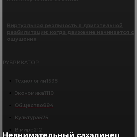
Виртуальная реальность в двигательной
реабилитации: когда движение начинается с
ощущения
РУБРИКАТОР
Технологии
1538
Экономика
1110
Общество
884
Культура
575
В мире
212
Невнимательный сахалинец