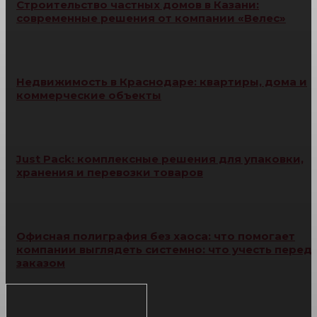
Строительство частных домов в Казани:
современные решения от компании «Велес»
Недвижимость в Краснодаре: квартиры, дома и
коммерческие объекты
Just Pack: комплексные решения для упаковки,
хранения и перевозки товаров
Офисная полиграфия без хаоса: что помогает
компании выглядеть системно: что учесть перед
заказом