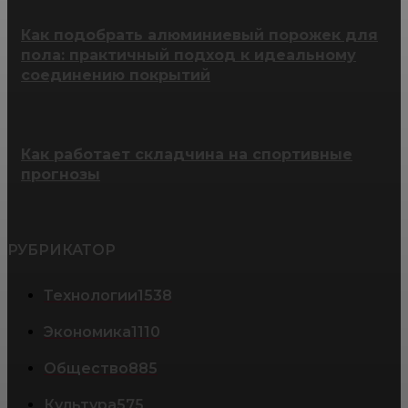
Как подобрать алюминиевый порожек для
пола: практичный подход к идеальному
соединению покрытий
Как работает складчина на спортивные
прогнозы
РУБРИКАТОР
Технологии
1538
Экономика
1110
Общество
885
Культура
575