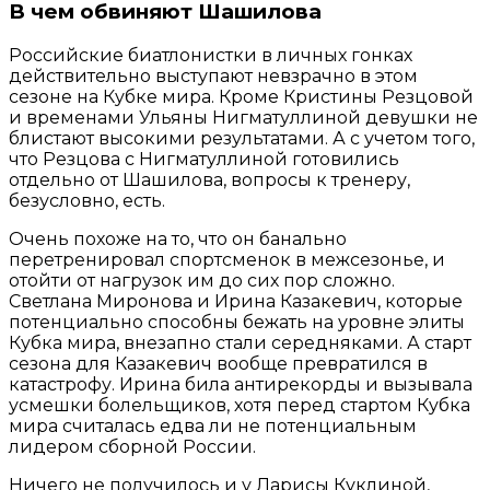
В чем обвиняют Шашилова
Российские биатлонистки в личных гонках
действительно выступают невзрачно в этом
сезоне на Кубке мира. Кроме Кристины Резцовой
и временами Ульяны Нигматуллиной девушки не
блистают высокими результатами. А с учетом того,
что Резцова с Нигматуллиной готовились
отдельно от Шашилова, вопросы к тренеру,
безусловно, есть.
Очень похоже на то, что он банально
перетренировал спортсменок в межсезонье, и
отойти от нагрузок им до сих пор сложно.
Светлана Миронова и Ирина Казакевич, которые
потенциально способны бежать на уровне элиты
Кубка мира, внезапно стали середняками. А старт
сезона для Казакевич вообще превратился в
катастрофу. Ирина била антирекорды и вызывала
усмешки болельщиков, хотя перед стартом Кубка
мира считалась едва ли не потенциальным
лидером сборной России.
Ничего не получилось и у Ларисы Куклиной,