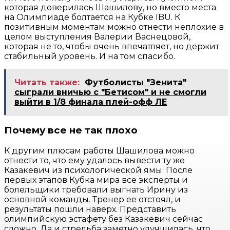
которая доверилась Шашилову, но вместо места
на Олимпиаде болтается на Кубке IBU. К
позитивным моментам можно отнести неплохие в
целом выступления Валерии Васнецовой,
которая не то, чтобы очень впечатляет, но держит
стабильный уровень. И на том спасибо.
Читать также:
Футболисты "Зенита"
сыграли вничью с "Бетисом" и не смогли
выйти в 1/8 финала плей-офф ЛЕ
Почему все не так плохо
К другим плюсам работы Шашилова можно
отнести то, что ему удалось вывести ту же
Казакевич из психологической ямы. После
первых этапов Кубка мира все эксперты и
болельщики требовали выгнать Ирину из
основной команды. Тренер ее отстоял, и
результаты пошли наверх. Представить
олимпийскую эстафету без Казакевич сейчас
сложно. Да и стрельба заметно улучшилась, что