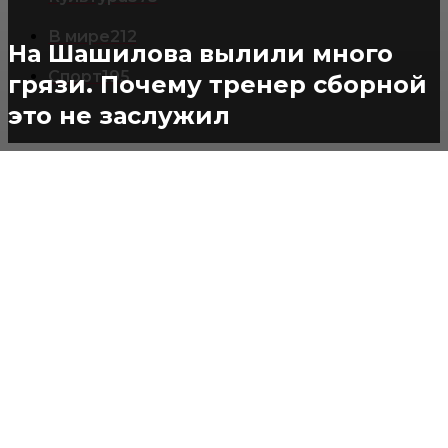
В мире
212
На Шашилова вылили много
Спорт
195
грязи. Почему тренер сборной
это не заслужил