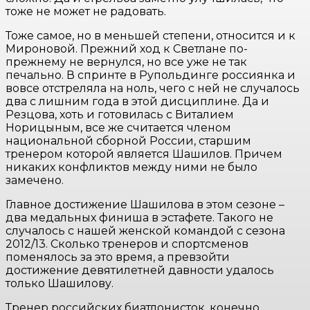
тоже не может не радовать.
Тоже самое, но в меньшей степени, относится и к
Мироновой. Прежний ход к Светлане по-
прежнему не вернулся, но все уже не так
печально. В спринте в Рупольдинге россиянка и
вовсе отстреляла на ноль, чего с ней не случалось
два с лишним года в этой дисциплине. Да и
Резцова, хоть и готовилась с Виталием
Норицыным, все же считается членом
национальной сборной России, старшим
тренером которой является Шашилов. Причем
никаких конфликтов между ними не было
замечено.
Главное достижение Шашилова в этом сезоне –
два медальных финиша в эстафете. Такого не
случалось с нашей женской командой с сезона
2012/13. Сколько тренеров и спортсменов
поменялось за это время, а превзойти
достижение девятилетней давности удалось
только Шашилову.
Тренер российских биатлонисток, конечно,