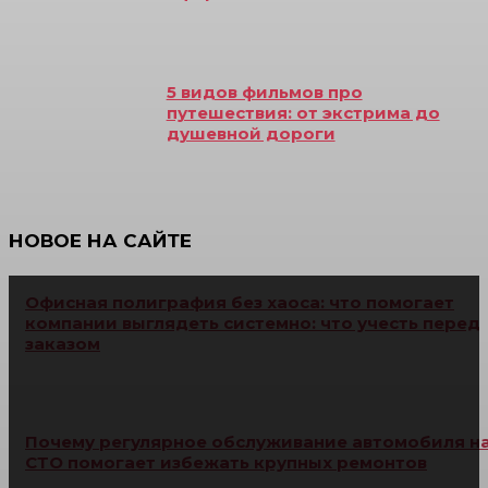
5 видов фильмов про
путешествия: от экстрима до
душевной дороги
НОВОЕ НА САЙТЕ
Офисная полиграфия без хаоса: что помогает
компании выглядеть системно: что учесть перед
заказом
Почему регулярное обслуживание автомобиля н
СТО помогает избежать крупных ремонтов