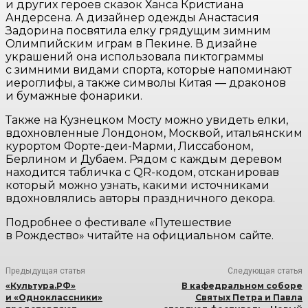
и других героев сказок Ханса Кристиана
Андерсена. А дизайнер одежды Анастасия
Задорина посвятила елку грядущим зимним
Олимпийским играм в Пекине. В дизайне
украшений она использовала пиктограммы
с зимними видами спорта, которые напоминают
иероглифы, а также символы Китая — драконов
и бумажные фонарики.
Также на Кузнецком Мосту можно увидеть елки,
вдохновленные Лондоном, Москвой, итальянским
курортом Форте-деи-Марми, Лиссабоном,
Берлином и Дубаем. Рядом с каждым деревом
находится табличка с QR-кодом, отсканировав
который можно узнать, какими источниками
вдохновлялись авторы праздничного декора.
Подробнее о фестивале «Путешествие
в Рождество» читайте на официальном сайте.
Предыдущая статья
Следующая статья
«Культура.РФ»
В кафедральном соборе
и «Одноклассники»
Святых Петра и Павла