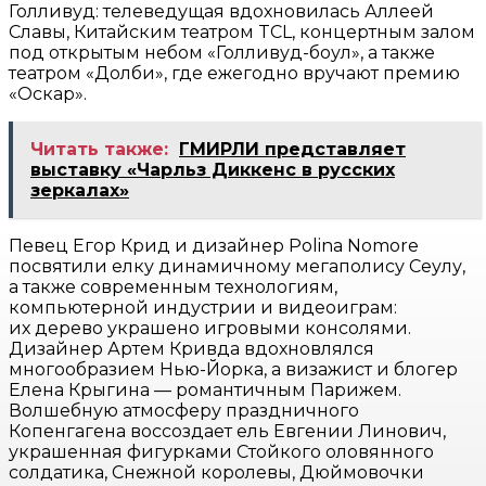
Голливуд: телеведущая вдохновилась Аллеей
Славы, Китайским театром TCL, концертным залом
под открытым небом «Голливуд-боул», а также
театром «Долби», где ежегодно вручают премию
«Оскар».
Читать также:
ГМИРЛИ представляет
выставку «Чарльз Диккенс в русских
зеркалах»
Певец Егор Крид и дизайнер Polina Nomore
посвятили елку динамичному мегаполису Сеулу,
а также современным технологиям,
компьютерной индустрии и видеоиграм:
их дерево украшено игровыми консолями.
Дизайнер Артем Кривда вдохновлялся
многообразием Нью-Йорка, а визажист и блогер
Елена Крыгина — романтичным Парижем.
Волшебную атмосферу праздничного
Копенгагена воссоздает ель Евгении Линович,
украшенная фигурками Стойкого оловянного
солдатика, Снежной королевы, Дюймовочки