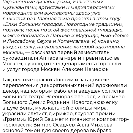
Украшенные дизайнерами, известными
музыкантами, артистами и медиаперсонами
новогодние ели выставлены здесь уже
в шестой раз. Главная тема проекта в этом году —
«Елки больших городов. Новогодние традиции»,
поэтому, гуляя по этой фестивальной площадке,
можно побывать в Париже и Мадриде, Нью-Йорке
и Лиссабоне, Сеуле и Копенгагене. И, конечно,
увидеть елку, на украшение которой вдохновила
Москва»
, — рассказал первый заместитель
руководителя Аппарата мэра и правительства
Москвы, руководитель департамента торговли
и услуг города Москвы Алексей Немерюк.
Так, нежные краски Японии и загадочные
переплетения декоративных линий вдохновили
декор, над которым работали ведущая солистка
Большого театра Элеонора Севенард и премьер
Большого Денис Родькин. Новогоднюю елку
в духе Вены, музыкальной столицы мира,
украсили альтист, дирижер, лауреат премии
«Грэмми» Юрий Башмет и пианист и композитор-
неоклассик Виктор Осадчев. Алла Михеева
основой темой для своего дерева выбрала