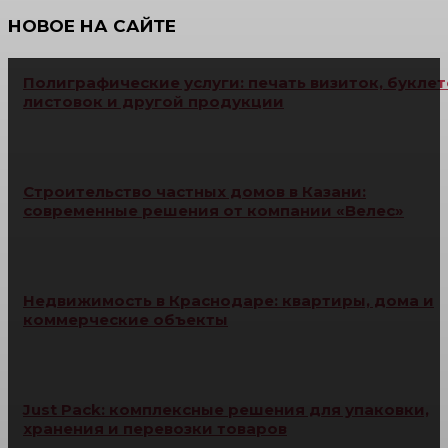
НОВОЕ НА САЙТЕ
Полиграфические услуги: печать визиток, буклет
листовок и другой продукции
Строительство частных домов в Казани:
современные решения от компании «Велес»
Недвижимость в Краснодаре: квартиры, дома и
коммерческие объекты
Just Pack: комплексные решения для упаковки,
хранения и перевозки товаров