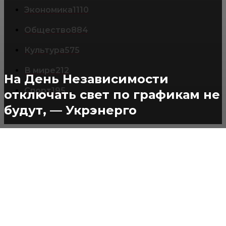
Экономика
1110
Общество
884
Культура
575
В мире
212
На День Независимости
Спорт
195
отключать свет по графикам не
будут, — Укрэнерго