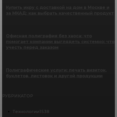
Купить икру с доставкой на дом в Москве и
за МКАД: как выбрать качественный продукт
Офисная полиграфия без хаоса: что
помогает компании выглядеть системно: что
учесть перед заказом
Полиграфические услуги: печать визиток,
буклетов, листовок и другой продукции
РУБРИКАТОР
Технологии
1538