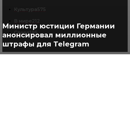
Культура
575
В мире
212
Министр юстиции Германии
Спорт
195
анонсировал миллионные
штрафы для Telegram