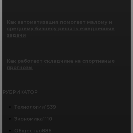
Как автоматизация помогает малому и
среднему бизнесу решать ежедневные
задачи
Как работает складчина на спортивные
прогнозы
РУБРИКАТОР
Технологии
1539
Экономика
1110
Общество
886