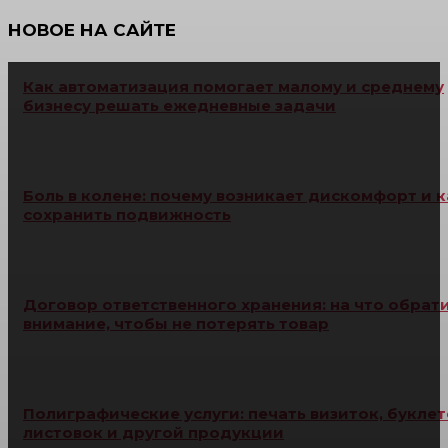
НОВОЕ НА САЙТЕ
Как автоматизация помогает малому и среднему
бизнесу решать ежедневные задачи
Боль в колене: почему возникает дискомфорт и к
сохранить подвижность
Договор ответственного хранения: на что обрат
внимание, чтобы не потерять товар
Полиграфические услуги: печать визиток, буклет
листовок и другой продукции