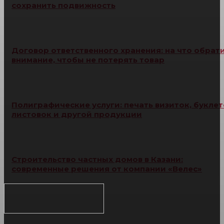
сохранить подвижность
Договор ответственного хранения: на что обрат
внимание, чтобы не потерять товар
Полиграфические услуги: печать визиток, буклет
листовок и другой продукции
Строительство частных домов в Казани:
современные решения от компании «Велес»